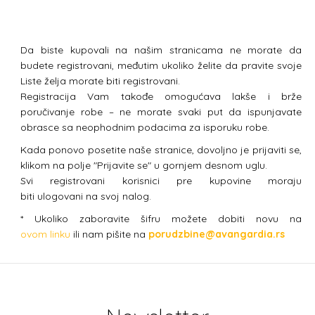
Da biste kupovali na našim stranicama ne morate da
budete registrovani, međutim ukoliko želite da pravite svoje
Liste želja morate biti registrovani.
Registracija Vam takođe omogućava lakše i brže
poručivanje robe – ne morate svaki put da ispunjavate
obrasce sa neophodnim podacima za isporuku robe.
Kada ponovo posetite naše stranice, dovoljno je prijaviti se,
klikom na polje "Prijavite se" u gornjem desnom uglu.
Svi registrovani korisnici pre kupovine moraju
biti ulogovani na svoj nalog.
* Ukoliko zaboravite šifru možete dobiti novu na
ovom linku
ili nam pišite na
porudzbine@avangardia.rs