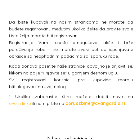
Da biste kupovali na našim stranicama ne morate da
budete registrovani, međutim ukoliko želite da pravite svoje
Liste želja morate biti registrovani.
Registracija Vam takođe omogućava lakše i brže
poručivanje robe – ne morate svaki put da ispunjavate
obrasce sa neophodnim podacima za isporuku robe.
Kada ponovo posetite naše stranice, dovoljno je prijaviti se,
klikom na polje "Prijavite se" u gornjem desnom uglu.
Svi registrovani korisnici pre kupovine moraju
biti ulogovani na svoj nalog.
* Ukoliko zaboravite šifru možete dobiti novu na
ovom linku
ili nam pišite na
porudzbine@avangardia.rs