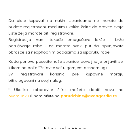
Da biste kupovali na našim stranicama ne morate da
budete registrovani, međutim ukoliko želite da pravite svoje
Liste želja morate biti registrovani.
Registracija Vam takođe omogućava lakše i brže
poručivanje robe – ne morate svaki put da ispunjavate
obrasce sa neophodnim podacima za isporuku robe.
Kada ponovo posetite naše stranice, dovoljno je prijaviti se,
klikom na polje "Prijavite se" u gornjem desnom uglu.
Svi registrovani korisnici pre kupovine moraju
biti ulogovani na svoj nalog.
* Ukoliko zaboravite šifru možete dobiti novu na
ovom linku
ili nam pišite na
porudzbine@avangardia.rs