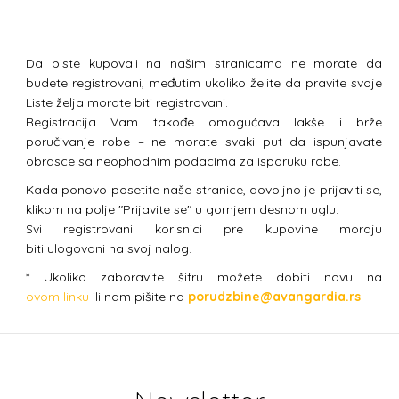
Da biste kupovali na našim stranicama ne morate da
budete registrovani, međutim ukoliko želite da pravite svoje
Liste želja morate biti registrovani.
Registracija Vam takođe omogućava lakše i brže
poručivanje robe – ne morate svaki put da ispunjavate
obrasce sa neophodnim podacima za isporuku robe.
Kada ponovo posetite naše stranice, dovoljno je prijaviti se,
klikom na polje "Prijavite se" u gornjem desnom uglu.
Svi registrovani korisnici pre kupovine moraju
biti ulogovani na svoj nalog.
* Ukoliko zaboravite šifru možete dobiti novu na
ovom linku
ili nam pišite na
porudzbine@avangardia.rs