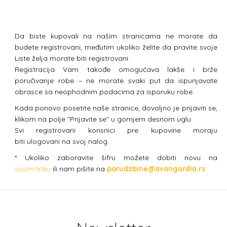
Da biste kupovali na našim stranicama ne morate da
budete registrovani, međutim ukoliko želite da pravite svoje
Liste želja morate biti registrovani.
Registracija Vam takođe omogućava lakše i brže
poručivanje robe – ne morate svaki put da ispunjavate
obrasce sa neophodnim podacima za isporuku robe.
Kada ponovo posetite naše stranice, dovoljno je prijaviti se,
klikom na polje "Prijavite se" u gornjem desnom uglu.
Svi registrovani korisnici pre kupovine moraju
biti ulogovani na svoj nalog.
* Ukoliko zaboravite šifru možete dobiti novu na
ovom linku
ili nam pišite na
porudzbine@avangardia.rs