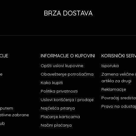
BRZA DOSTAVA
CIJE
INFORMACIJE O KUPOVINI
KORISNIČKI SERV
Opšti uslovi kupovine
Isporuka
je
Obaveštenje potrošačima
Zamena veličine
artikla za drugi
Kako kupiti
Reklamacije
Politika privatnosti
Povraćaj sredst
Uslovi korišćenja i prodaje
Pravo na odusta
 putem
Najčešća pitanja
ativne zabrane
Plaćanje karticama
lub
Načini plaćanja