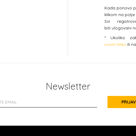
Kada ponovo pos
klikom na polje
Svi registro
biti ulogovani 
* Ukoliko za
ovom linku
ili n
Newsletter
PRIJAV