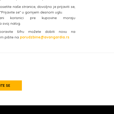
etite naše stranice, dovoljno je prijaviti se,
 "Prijavite se" u gornjem desnom uglu.
vani korisnici pre kupovine moraju
na svoj nalog.
boravite šifru možete dobiti novu na
am pišite na
porudzbine@avangardia.rs
ITE SE