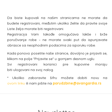
Da biste kupovali na našim stranicama ne morate da
budete registrovani, međutim ukoliko želite da pravite svoje
Liste želja morate biti registrovani.
Registracija Vam takođe omogućava lakše i brže
poručivanje robe – ne morate svaki put da ispunjavate
obrasce sa neophodnim podacima za isporuku robe.
Kada ponovo posetite naše stranice, dovoljno je prijaviti se,
klikom na polje "Prijavite se" u gornjem desnom uglu.
Svi registrovani korisnici pre kupovine moraju
biti ulogovani na svoj nalog.
* Ukoliko zaboravite šifru možete dobiti novu na
ovom linku
ili nam pišite na
porudzbine@avangardia.rs