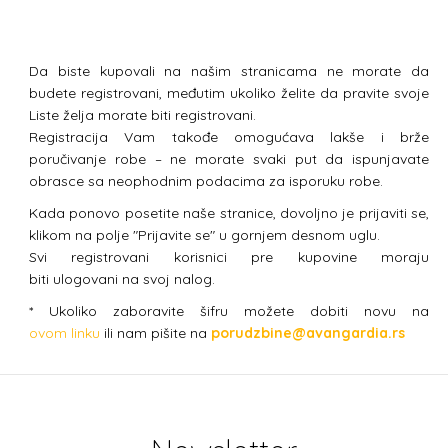
Da biste kupovali na našim stranicama ne morate da
budete registrovani, međutim ukoliko želite da pravite svoje
Liste želja morate biti registrovani.
Registracija Vam takođe omogućava lakše i brže
poručivanje robe – ne morate svaki put da ispunjavate
obrasce sa neophodnim podacima za isporuku robe.
Kada ponovo posetite naše stranice, dovoljno je prijaviti se,
klikom na polje "Prijavite se" u gornjem desnom uglu.
Svi registrovani korisnici pre kupovine moraju
biti ulogovani na svoj nalog.
* Ukoliko zaboravite šifru možete dobiti novu na
ovom linku
ili nam pišite na
porudzbine@avangardia.rs