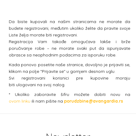
Da biste kupovali na našim stranicama ne morate da
budete registrovani, međutim ukoliko želite da pravite svoje
Liste želja morate biti registrovani.
Registracija Vam takođe omogućava lakše i brže
poručivanje robe – ne morate svaki put da ispunjavate
obrasce sa neophodnim podacima za isporuku robe.
Kada ponovo posetite naše stranice, dovoljno je prijaviti se,
klikom na polje "Prijavite se" u gornjem desnom uglu.
Svi registrovani korisnici pre kupovine moraju
biti ulogovani na svoj nalog.
* Ukoliko zaboravite šifru možete dobiti novu na
ovom linku
ili nam pišite na
porudzbine@avangardia.rs