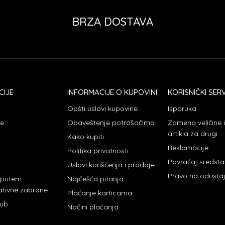
BRZA DOSTAVA
CIJE
INFORMACIJE O KUPOVINI
KORISNIČKI SERV
Opšti uslovi kupovine
Isporuka
je
Obaveštenje potrošačima
Zamena veličine
artikla za drugi
Kako kupiti
Reklamacije
Politika privatnosti
Povraćaj sredst
Uslovi korišćenja i prodaje
Pravo na odusta
 putem
Najčešća pitanja
ativne zabrane
Plaćanje karticama
lub
Načini plaćanja