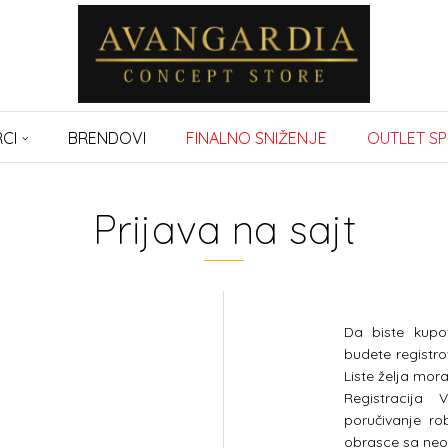
CI
BRENDOVI
FINALNO SNIŽENJE
OUTLET SP
Prijava na sajt
Da biste kupo
budete registro
Liste želja morat
Registracija
poručivanje r
obrasce sa neo