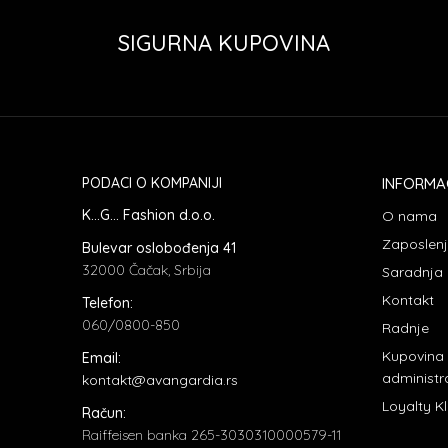
SIGURNA KUPOVINA
PODACI O KOMPANIJI
INFORMA
K...G... Fashion d.o.o.
O nama
Zaposlen
Bulevar oslobođenja 41
32000 Čačak, Srbija
Saradnja
Kontakt
Telefon:
060/0800-850
Radnje
Kupovina
Email:
administr
kontakt@avangardia.rs
Loyalty K
Račun:
Raiffeisen banka 265-3030310000579-11