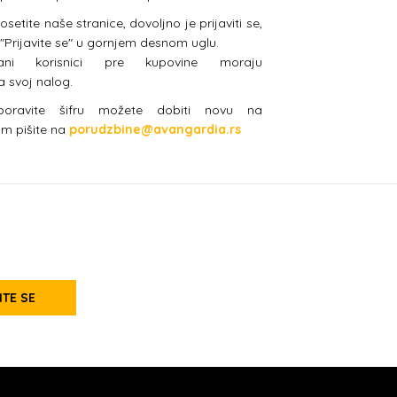
etite naše stranice, dovoljno je prijaviti se,
 "Prijavite se" u gornjem desnom uglu.
vani korisnici pre kupovine moraju
na svoj nalog.
boravite šifru možete dobiti novu na
am pišite na
porudzbine@avangardia.rs
ITE SE