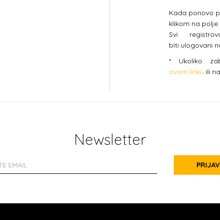
Kada ponovo pos
klikom na polje
Svi registro
biti ulogovani 
* Ukoliko za
ovom linku
ili n
Newsletter
PRIJAV