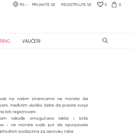
RS
PRIJAVITE SE
REGISTRUJTE SE
0
0
RING
VAUČERI
vali na našim stranicama ne morate da
vani, međutim ukoliko želite da pravite svoje
e biti registrovani.
 Vam takođe omogućava lakše i brže
obe – ne morate svaki put da ispunjavate
phodnim podacima za isporuku robe.