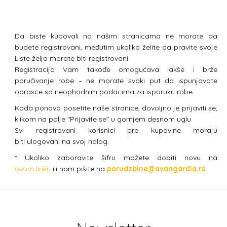
Da biste kupovali na našim stranicama ne morate da
budete registrovani, međutim ukoliko želite da pravite svoje
Liste želja morate biti registrovani.
Registracija Vam takođe omogućava lakše i brže
poručivanje robe – ne morate svaki put da ispunjavate
obrasce sa neophodnim podacima za isporuku robe.
Kada ponovo posetite naše stranice, dovoljno je prijaviti se,
klikom na polje "Prijavite se" u gornjem desnom uglu.
Svi registrovani korisnici pre kupovine moraju
biti ulogovani na svoj nalog.
* Ukoliko zaboravite šifru možete dobiti novu na
ovom linku
ili nam pišite na
porudzbine@avangardia.rs