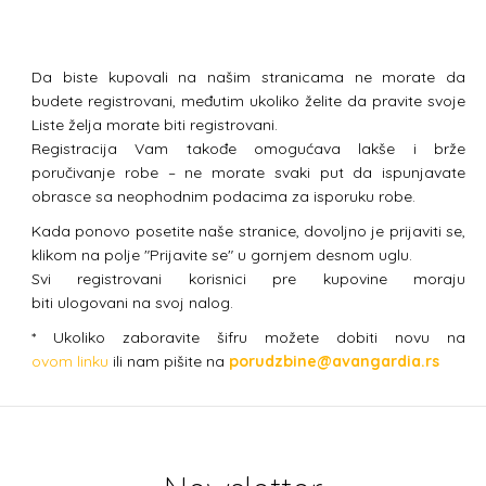
Da biste kupovali na našim stranicama ne morate da
budete registrovani, međutim ukoliko želite da pravite svoje
Liste želja morate biti registrovani.
Registracija Vam takođe omogućava lakše i brže
poručivanje robe – ne morate svaki put da ispunjavate
obrasce sa neophodnim podacima za isporuku robe.
Kada ponovo posetite naše stranice, dovoljno je prijaviti se,
klikom na polje "Prijavite se" u gornjem desnom uglu.
Svi registrovani korisnici pre kupovine moraju
biti ulogovani na svoj nalog.
* Ukoliko zaboravite šifru možete dobiti novu na
ovom linku
ili nam pišite na
porudzbine@avangardia.rs