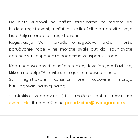
Da biste kupovali na našim stranicama ne morate da
budete registrovani, međutim ukoliko želite da pravite svoje
Liste želja morate biti registrovani.
Registracija Vam takođe omogućava lakše i brže
poručivanje robe – ne morate svaki put da ispunjavate
obrasce sa neophodnim podacima za isporuku robe.
Kada ponovo posetite naše stranice, dovoljno je prijaviti se,
klikom na polje "Prijavite se" u gornjem desnom uglu.
Svi registrovani korisnici pre kupovine moraju
biti ulogovani na svoj nalog.
* Ukoliko zaboravite šifru možete dobiti novu na
ovom linku
ili nam pišite na
porudzbine@avangardia.rs