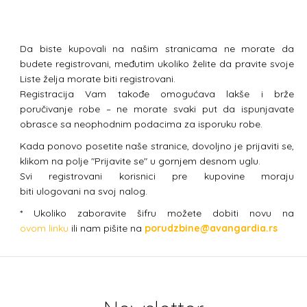
Da biste kupovali na našim stranicama ne morate da
budete registrovani, međutim ukoliko želite da pravite svoje
Liste želja morate biti registrovani.
Registracija Vam takođe omogućava lakše i brže
poručivanje robe – ne morate svaki put da ispunjavate
obrasce sa neophodnim podacima za isporuku robe.
Kada ponovo posetite naše stranice, dovoljno je prijaviti se,
klikom na polje "Prijavite se" u gornjem desnom uglu.
Svi registrovani korisnici pre kupovine moraju
biti ulogovani na svoj nalog.
* Ukoliko zaboravite šifru možete dobiti novu na
ovom linku
ili nam pišite na
porudzbine@avangardia.rs