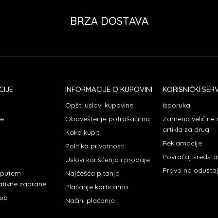
BRZA DOSTAVA
CIJE
INFORMACIJE O KUPOVINI
KORISNIČKI SERV
Opšti uslovi kupovine
Isporuka
je
Obaveštenje potrošačima
Zamena veličine
artikla za drugi
Kako kupiti
Reklamacije
Politika privatnosti
Povraćaj sredst
Uslovi korišćenja i prodaje
Pravo na odusta
 putem
Najčešća pitanja
ativne zabrane
Plaćanje karticama
lub
Načini plaćanja