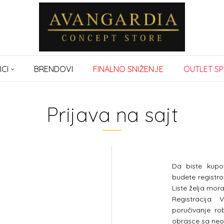
CI
BRENDOVI
FINALNO SNIŽENJE
OUTLET SP
Prijava na sajt
Da biste kupo
budete registro
Liste želja morat
Registracija
poručivanje r
obrasce sa neo