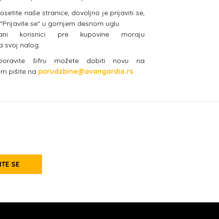
etite naše stranice, dovoljno je prijaviti se,
 "Prijavite se" u gornjem desnom uglu.
vani korisnici pre kupovine moraju
na svoj nalog.
boravite šifru možete dobiti novu na
am pišite na
porudzbine@avangardia.rs
ITE SE