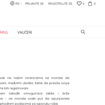
RS
PRIJAVITE SE
REGISTRUJTE SE
0
0
RING
VAUČERI
vali na našim stranicama ne morate da
vani, međutim ukoliko želite da pravite svoje
e biti registrovani.
 Vam takođe omogućava lakše i brže
obe – ne morate svaki put da ispunjavate
phodnim podacima za isporuku robe.