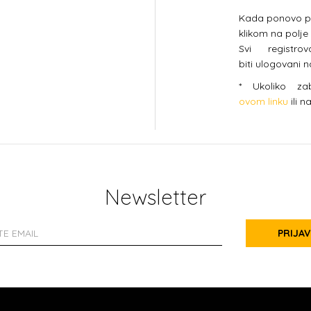
Kada ponovo pos
klikom na polje
Svi registro
biti ulogovani 
* Ukoliko za
ovom linku
ili n
Newsletter
PRIJAV