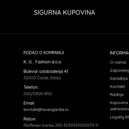
SIGURNA KUPOVINA
PODACI O KOMPANIJI
INFORMA
K...G... Fashion d.o.o.
O nama
Zaposlen
Bulevar oslobođenja 41
32000 Čačak, Srbija
Saradnja
Kontakt
Telefon:
060/0800-850
Radnje
Kupovina
Email:
administr
kontakt@avangardia.rs
Loyalty K
Račun:
Raiffeisen banka 265-3030310000579-11