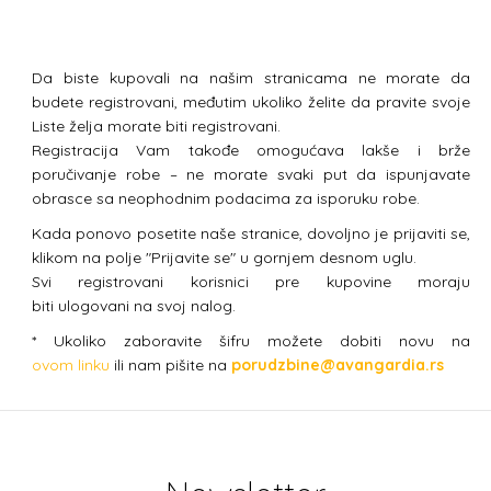
Da biste kupovali na našim stranicama ne morate da
budete registrovani, međutim ukoliko želite da pravite svoje
Liste želja morate biti registrovani.
Registracija Vam takođe omogućava lakše i brže
poručivanje robe – ne morate svaki put da ispunjavate
obrasce sa neophodnim podacima za isporuku robe.
Kada ponovo posetite naše stranice, dovoljno je prijaviti se,
klikom na polje "Prijavite se" u gornjem desnom uglu.
Svi registrovani korisnici pre kupovine moraju
biti ulogovani na svoj nalog.
* Ukoliko zaboravite šifru možete dobiti novu na
ovom linku
ili nam pišite na
porudzbine@avangardia.rs