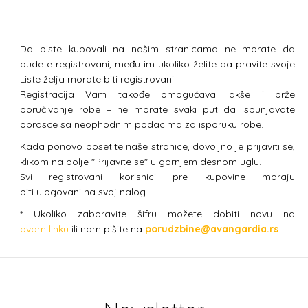
Da biste kupovali na našim stranicama ne morate da
budete registrovani, međutim ukoliko želite da pravite svoje
Liste želja morate biti registrovani.
Registracija Vam takođe omogućava lakše i brže
poručivanje robe – ne morate svaki put da ispunjavate
obrasce sa neophodnim podacima za isporuku robe.
Kada ponovo posetite naše stranice, dovoljno je prijaviti se,
klikom na polje "Prijavite se" u gornjem desnom uglu.
Svi registrovani korisnici pre kupovine moraju
biti ulogovani na svoj nalog.
* Ukoliko zaboravite šifru možete dobiti novu na
ovom linku
ili nam pišite na
porudzbine@avangardia.rs