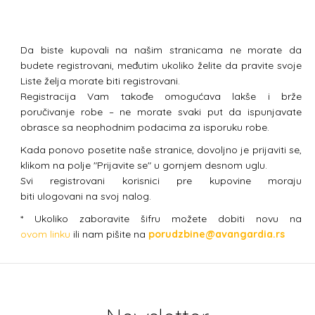
Da biste kupovali na našim stranicama ne morate da
budete registrovani, međutim ukoliko želite da pravite svoje
Liste želja morate biti registrovani.
Registracija Vam takođe omogućava lakše i brže
poručivanje robe – ne morate svaki put da ispunjavate
obrasce sa neophodnim podacima za isporuku robe.
Kada ponovo posetite naše stranice, dovoljno je prijaviti se,
klikom na polje "Prijavite se" u gornjem desnom uglu.
Svi registrovani korisnici pre kupovine moraju
biti ulogovani na svoj nalog.
* Ukoliko zaboravite šifru možete dobiti novu na
ovom linku
ili nam pišite na
porudzbine@avangardia.rs