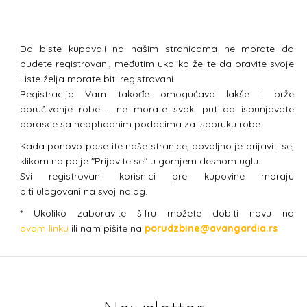
Da biste kupovali na našim stranicama ne morate da
budete registrovani, međutim ukoliko želite da pravite svoje
Liste želja morate biti registrovani.
Registracija Vam takođe omogućava lakše i brže
poručivanje robe – ne morate svaki put da ispunjavate
obrasce sa neophodnim podacima za isporuku robe.
Kada ponovo posetite naše stranice, dovoljno je prijaviti se,
klikom na polje "Prijavite se" u gornjem desnom uglu.
Svi registrovani korisnici pre kupovine moraju
biti ulogovani na svoj nalog.
* Ukoliko zaboravite šifru možete dobiti novu na
ovom linku
ili nam pišite na
porudzbine@avangardia.rs