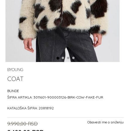
BYOUNG
COAT
BUNDE
ŠIFRA ARTIKLA:
3011601-900003126-BIRK-COW-FAKE-FUR
KATALOŠKA ŠIFRA:
20818192
Obavesti me o sniženju
9.990,00
RSD