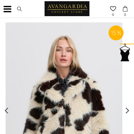
0
0
15
%