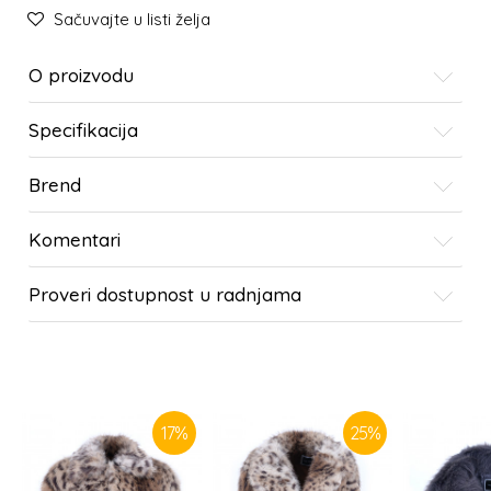
Sačuvajte u listi želja
O proizvodu
Specifikacija
Brend
Komentari
Proveri dostupnost u radnjama
SLIČNI PROIZVODI
17
%
25
%