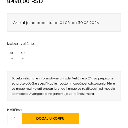
8.490,00
RSD
Artikal je na popustu od 01.08. do 30.08.2026.
Izaberi veličinu:
40
42
*
*
Tabela veličina je informativne prirode. Veličine u CM su prepisane
sa proizvođačke specifikacije i postoji mogućnost odstupanja. Mere
se mogu razlikovati unutar brenda i mogu se razlikovati od modela
do modela. Avangardia ne garantuje za tačnost mera.
Količina:
DODAJ U KORPU