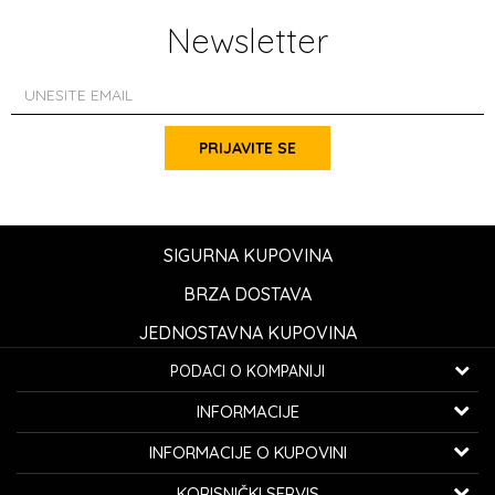
Newsletter
PRIJAVITE SE
SIGURNA KUPOVINA
BRZA DOSTAVA
JEDNOSTAVNA KUPOVINA
PODACI O KOMPANIJI
K...G... Fashion d.o.o.
INFORMACIJE
Bulevar oslobođenja 41
32000 Čačak, Srbija
O nama
INFORMACIJE O KUPOVINI
Zaposlenje
Telefon:
060/0800-850
Opšti uslovi kupovine
KORISNIČKI SERVIS