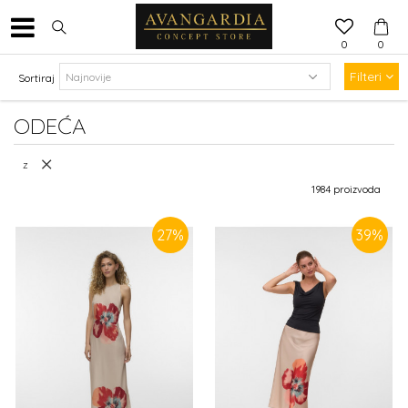
0
0
Filteri
Sortiraj
ODEĆA
z
1984
proizvoda
27
%
39
%