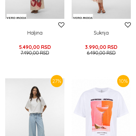
Haljina
Suknja
5.490,00
RSD
3.990,00
RSD
7.490,00
RSD
6.490,00
RSD
27
%
10
%