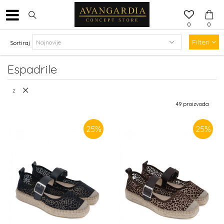
0
0
Filteri
Sortiraj
Espadrile
z
49
proizvoda
25
%
25
%