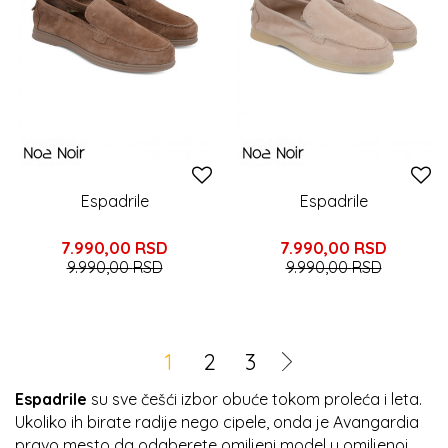
Espadrile
Espadrile
7.990,00
RSD
7.990,00
RSD
9.990,00
RSD
9.990,00
RSD
1
2
3
Espadrile
su sve češći izbor obuće tokom proleća i leta.
Ukoliko ih birate radije nego cipele, onda je Avangardia
pravo mesto da odaberete omiljeni model u omiljenoj