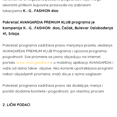
iskoristiti prilikom kupovine proizvoda na izabranim
lokacijama
K...G...FASHION doo
Pokretač AVANGARDIA PREMIUM KLUB programa je
kompanija K...G...FASHION doo, Čačak, Bulevar Oslobođenja
41, Srbija.
Pokretač programa zadržava pravo menjanja pravila, ukidanja
AVANGARDIA PREMIUM KLUB Programa i opoziva programa
pogodnosti. Sve promene se javno objavljuju na internet
portalu
www.avangardia.rs
i u mobilnoj aplikaciji AVANGARDIA i
važe od dana takve objave. Ako korisnik upotrebljava program
nakon objavljenih promena, znači da je s njima saglasan.
Pokretač programa zadržava pravo da dodeljuje, menja i
poništi dodatne bonitete i pogodnosti po vlastitoj proceni.
2. LIČNI PODACI