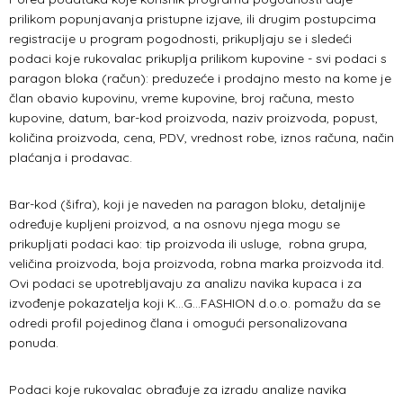
prilikom popunjavanja pristupne izjave, ili drugim postupcima
registracije u program pogodnosti, prikupljaju se i sledeći
podaci koje rukovalac prikuplja prilikom kupovine - svi podaci s
paragon bloka (račun): preduzeće i prodajno mesto na kome je
član obavio kupovinu, vreme kupovine, broj računa, mesto
kupovine, datum, bar-kod proizvoda, naziv proizvoda, popust,
količina proizvoda, cena, PDV, vrednost robe, iznos računa, način
plaćanja i prodavac.
Bar-kod (šifra), koji je naveden na paragon bloku, detaljnije
određuje kupljeni proizvod, a na osnovu njega mogu se
prikupljati podaci kao: tip proizvoda ili usluge, robna grupa,
veličina proizvoda, boja proizvoda, robna marka proizvoda itd.
Ovi podaci se upotrebljavaju za analizu navika kupaca i za
izvođenje pokazatelja koji K...G...FASHION d.o.o. pomažu da se
odredi profil pojedinog člana i omogući personalizovana
ponuda.
Podaci koje rukovalac obrađuje za izradu analize navika