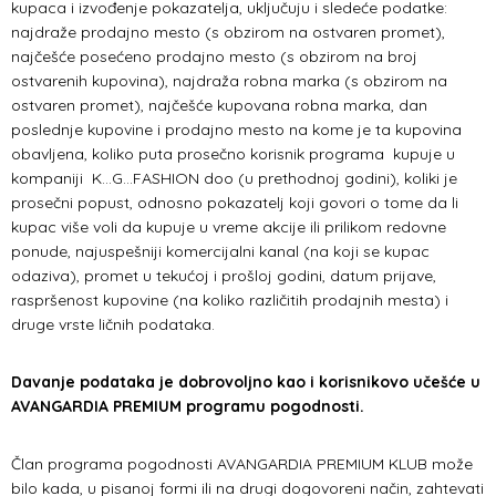
kupaca i izvođenje pokazatelja, uključuju i sledeće podatke:
najdraže prodajno mesto (s obzirom na ostvaren promet),
najčešće posećeno prodajno mesto (s obzirom na broj
ostvarenih kupovina), najdraža robna marka (s obzirom na
ostvaren promet), najčešće kupovana robna marka, dan
poslednje kupovine i prodajno mesto na kome je ta kupovina
obavljena, koliko puta prosečno korisnik programa kupuje u
kompaniji K...G...FASHION doo (u prethodnoj godini), koliki je
prosečni popust, odnosno pokazatelj koji govori o tome da li
kupac više voli da kupuje u vreme akcije ili prilikom redovne
ponude, najuspešniji komercijalni kanal (na koji se kupac
odaziva), promet u tekućoj i prošloj godini, datum prijave,
raspršenost kupovine (na koliko različitih prodajnih mesta) i
druge vrste ličnih podataka.
Davanje podataka je dobrovoljno kao i korisnikovo učešće u
AVANGARDIA PREMIUM programu pogodnosti.
Član programa pogodnosti AVANGARDIA PREMIUM KLUB može
bilo kada, u pisanoj formi ili na drugi dogovoreni način, zahtevati