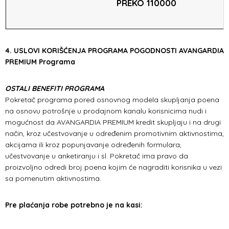
PREKO 110000
4. USLOVI KORIŠĆENJA PROGRAMA POGODNOSTI AVANGARDIA
PREMIUM Programa
OSTALI BENEFITI PROGRAMA
Pokretač programa pored osnovnog modela skupljanja poena
na osnovu potrošnje u prodajnom kanalu korisnicima nudi i
mogućnost da AVANGARDIA PREMIUM kredit skupljaju i na drugi
način, kroz učestvovanje u određenim promotivnim aktivnostima,
akcijama ili kroz popunjavanje određenih formulara,
učestvovanje u anketiranju i sl. Pokretač ima pravo da
proizvoljno odredi broj poena kojim će nagraditi korisnika u vezi
sa pomenutim aktivnostima.
Pre plaćanja robe potrebno je na kasi: