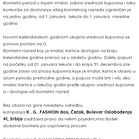
Bonitetni period u kojem imalac sabira vrednosti kupovina i tako
konkuriše za dostizanje višeg bonitetnog razreda ograničen je
na jednu godinu, od 1. januara tekuće do 1. januara naredne
godine.
Novom kalendarskom godinom ukupna vrednost kupovina se
ponovo postavi na 0;
Bonitetni razred koji je imalac kartice dostigao na kraju
kalendarske godine prenosi se u sledeću godinu. Dakle, popust
na početku od 01. januara tekuće i do kraja 31. decembra iste
godine zavisi od iznosa kupovina koje je imalac kartice obavio u
istom periodu prethodne godine, a popust može biti i viši, ako
imalac kartice u tekućoj godini pređe ukupnu vrednost kupovine
iz i dostigne viši bonitetni razred.
Bez obzira na gore navedenu odredbu,
kompanija
K...G...FASHION doo, Čačak, Bulevar Oslobođenja
41, Srbija
zadržava pravo da nekim pojedincima dodeli
dodatne bonitete po sopstvenoj proceni.