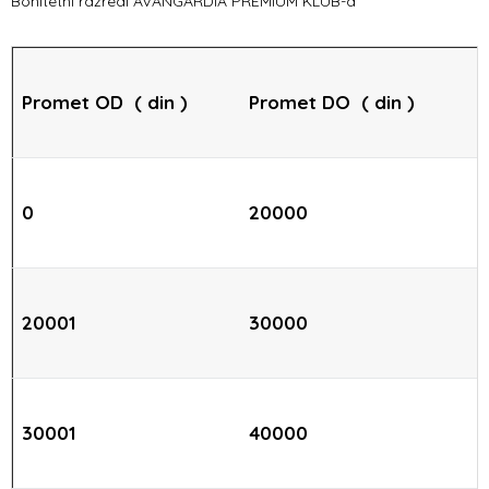
Bonitetni razredi AVANGARDIA PREMIUM KLUB-a
Promet OD ( din )
Promet DO ( din )
0
20000
20001
30000
30001
40000