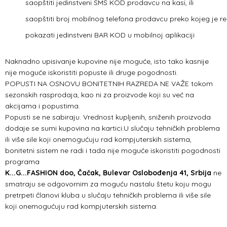
saopštiti jedinstveni SMS KOD prodavcu na kasi, ili
saopštiti broj mobilnog telefona prodavcu preko kojeg je r
pokazati jedinstveni BAR KOD u mobilnoj aplikaciji
Naknadno upisivanje kupovine nije moguće, isto tako kasnije
nije moguće iskoristiti popuste ili druge pogodnosti.
POPUSTI NA OSNOVU BONITETNIH RAZREDA NE VAŽE tokom
sezonskih rasprodaja, kao ni za proizvode koji su već na
akcijama i popustima.
Popusti se ne sabiraju. Vrednost kupljenih, sniženih proizvoda
dodaje se sumi kupovina na kartici.U slučaju tehničkih problema
ili više sile koji onemogućuju rad kompjuterskih sistema,
bonitetni sistem ne radi i tada nije moguće iskoristiti pogodnosti
programa
K...G...FASHION doo, Čačak, Bulevar Oslobođenja 41, Srbija
ne
smatraju se odgovornim za moguću nastalu štetu koju mogu
pretrpeti članovi kluba u slučaju tehničkih problema ili više sile
koji onemogućuju rad kompjuterskih sistema.