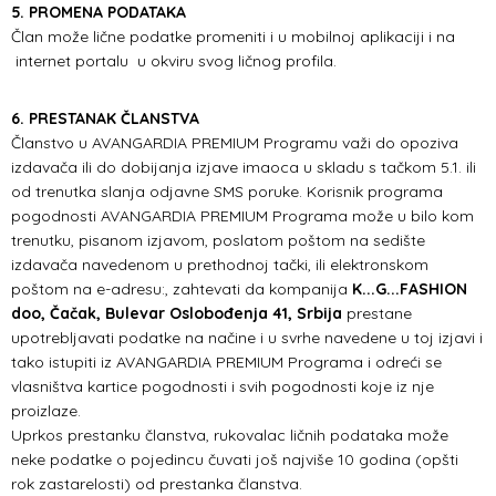
5. PROMENA PODATAKA
Član može lične podatke promeniti i u mobilnoj aplikaciji i na
internet portalu u okviru svog ličnog profila.
6. PRESTANAK ČLANSTVA
Članstvo u AVANGARDIA PREMIUM Programu važi do opoziva
izdavača ili do dobijanja izjave imaoca u skladu s tačkom 5.1. ili
od trenutka slanja odjavne SMS poruke. Korisnik programa
pogodnosti AVANGARDIA PREMIUM Programa može u bilo kom
trenutku, pisanom izjavom, poslatom poštom na sedište
izdavača navedenom u prethodnoj tački, ili elektronskom
poštom na e-adresu:, zahtevati da kompanija
K...G...FASHION
doo, Čačak, Bulevar Oslobođenja 41, Srbija
prestane
upotrebljavati podatke na načine i u svrhe navedene u toj izjavi i
tako istupiti iz AVANGARDIA PREMIUM Programa i odreći se
vlasništva kartice pogodnosti i svih pogodnosti koje iz nje
proizlaze.
Uprkos prestanku članstva, rukovalac ličnih podataka može
neke podatke o pojedincu čuvati još najviše 10 godina (opšti
rok zastarelosti) od prestanka članstva.