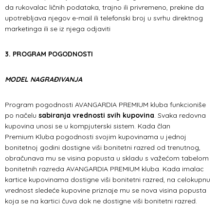
da rukovalac ličnih podataka, trajno ili privremeno, prekine da
upotrebljava njegov e-mail ili telefonski broj u svrhu direktnog
marketinga ili se iz njega odjaviti
3. PROGRAM POGODNOSTI
MODEL NAGRAĐIVANJA
Program pogodnosti AVANGARDIA PREMIUM kluba funkcioniše
po načelu
sabiranja vrednosti svih kupovina
. Svaka redovna
kupovina unosi se u kompjuterski sistem. Kada član
Premium Kluba pogodnosti svojim kupovinama u jednoj
bonitetnoj godini dostigne viši bonitetni razred od trenutnog,
obračunava mu se visina popusta u skladu s važećom tabelom
bonitetnih razreda AVANGARDIA PREMIUM kluba. Kada imalac
kartice kupovinama dostigne viši bonitetni razred, na celokupnu
vrednost sledeće kupovine priznaje mu se nova visina popusta
koja se na kartici čuva dok ne dostigne viši bonitetni razred.