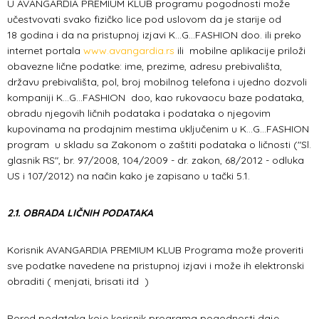
U AVANGARDIA PREMIUM KLUB programu pogodnosti može
učestvovati svako fizičko lice pod uslovom da je starije od
18 godina i da na pristupnoj izjavi K...G...FASHION doo. ili preko
internet portala
www.avangardia.rs
ili mobilne aplikacije priloži
obavezne lične podatke: ime, prezime, adresu prebivališta,
državu prebivališta, pol, broj mobilnog telefona i ujedno dozvoli
kompaniji K...G...FASHION doo, kao rukovaocu baze podataka,
obradu njegovih ličnih podataka i podataka o njegovim
kupovinama na prodajnim mestima uključenim u K...G...FASHION
program u skladu sa Zakonom o zaštiti podataka o ličnosti ("Sl.
glasnik RS", br. 97/2008, 104/2009 - dr. zakon, 68/2012 - odluka
US i 107/2012) na način kako je zapisano u tački 5.1.
2.1. OBRADA LIČNIH PODATAKA
Korisnik AVANGARDIA PREMIUM KLUB Programa može proveriti
sve podatke navedene na pristupnoj izjavi i može ih elektronski
obraditi ( menjati, brisati itd )
Pored podataka koje korisnik programa pogodnosti daje