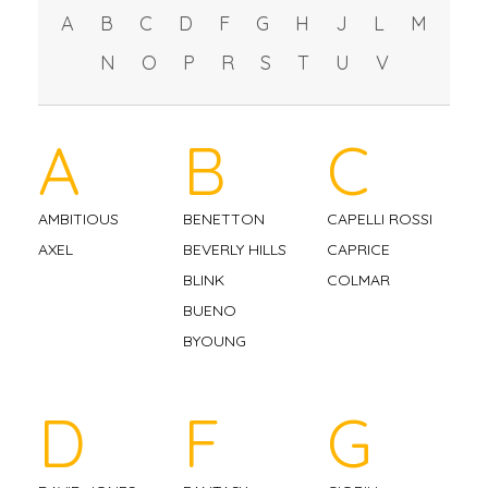
A
B
C
D
F
G
H
J
L
M
N
O
P
R
S
T
U
V
A
B
C
AMBITIOUS
BENETTON
CAPELLI ROSSI
AXEL
BEVERLY HILLS
CAPRICE
BLINK
COLMAR
BUENO
BYOUNG
D
F
G