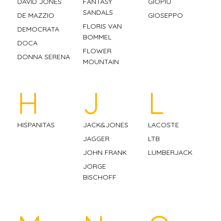
DAVID JONES
FANTASY
GIOPIU
SANDALS
DE MAZZIO
GIOSEPPO
FLORIS VAN
DEMOCRATA
BOMMEL
DOCA
FLOWER
DONNA SERENA
MOUNTAIN
H
J
L
HISPANITAS
JACK&JONES
LACOSTE
JAGGER
LTB
JOHN FRANK
LUMBERJACK
JORGE
BISCHOFF