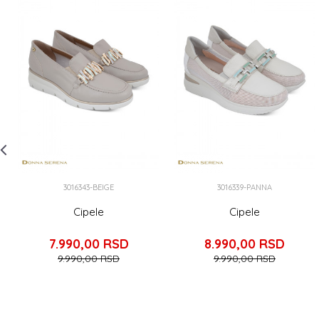
3016343-BEIGE
3016339-PANNA
Cipele
Cipele
7.990,00
RSD
8.990,00
RSD
9.990,00
RSD
9.990,00
RSD