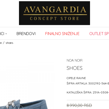
CI
BRENDOVI
FINALNO SNIŽENJE
OUTLET SP
ne
shoes
NOA NOIR
SHOES
CIPELE RAVNE
ŠIFRA ARTIKLA:
3002192-564-
KATALOŠKA ŠIFRA:
25YA-0308
8.990,00
RSD