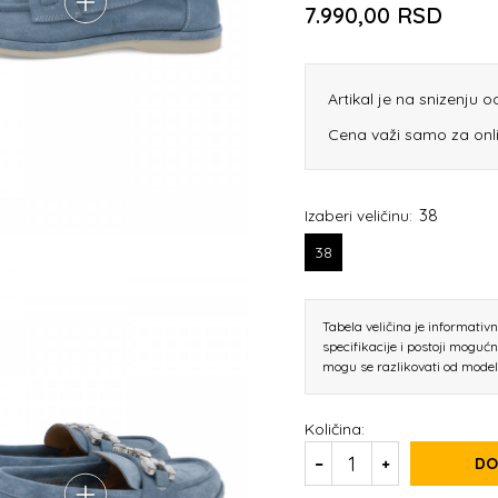
7.990,00
RSD
Artikal je na snizenju 
Cena važi samo za onl
38
Izaberi veličinu:
38
Tabela veličina je informativ
specifikacije i postoji moguć
mogu se razlikovati od mode
Količina:
DO