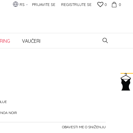
RS
PRIJAVITE SE
REGISTRUJTE SE
0
0
RING
VAUČERI
BLUE
-NOA NOIR
OBAVESTI ME O SNIŽENJU