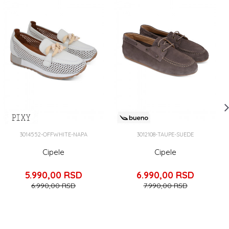
3014552-OFFWHITE-NAPA
3012108-TAUPE-SUEDE
Cipele
Cipele
5.990,00
RSD
6.990,00
RSD
6.990,00
RSD
7.990,00
RSD