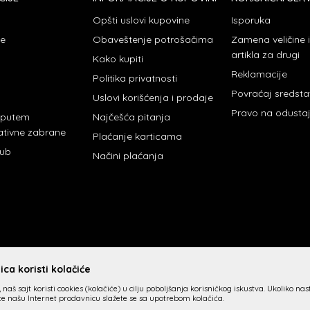
Opšti uslovi kupovine
Isporuka
je
Obaveštenje potrošačima
Zamena veličine
artikla za drugi
Kako kupiti
Reklamacije
Politika privatnosti
Povraćaj sredst
Uslovi korišćenja i prodaje
Pravo na odusta
 putem
Najčešća pitanja
ativne zabrane
Plaćanje karticama
lub
Načini plaćanja
ca koristi kolačiće
 naš sajt koristi cookies (kolačiće) u cilju poboljšanja korisničkog iskustva. Ukoliko na
ite našu Internet prodavnicu slažete se sa upotrebom kolačića.