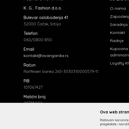
K...G... Fashion d.o.o.
O nama
Zaposlen
Bulevar oslobođenja 41
32000 Čačak, Srbija
Saradnja
Kontakt
Telefon:
060/0800-850
Radnje
Kupovina
Email:
administr
kontakt@avangardia.rs
Loyalty K
Račun:
Raiffeisen banka 265-3030310000579-11
PIB:
107067427
Matični broj:
20735902
Ova web strani
Poštovani korisniče,
pregledate i korist