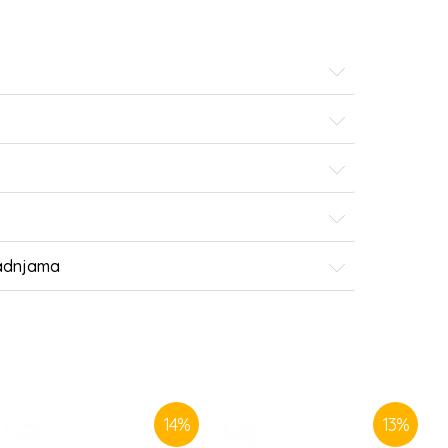
radnjama
14
%
13
%