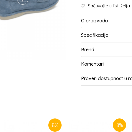
Sačuvajte u listi želja
O proizvodu
Specifikacija
Brend
Komentari
Proveri dostupnost u 
SLIČNI PROIZVODI
8
%
8
%