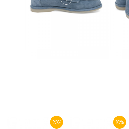
20
%
10
%