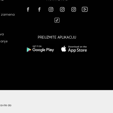
 i zamena
ava
PREUZMITE APLIKACIJU
janje
stavite da