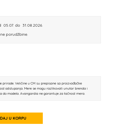
od 05.07. do 31.08.2026.
ine porudžbine.
ne prirode. Veličine u CM su prepisane sa proizvođačke
nost odstupanja. Mere se mogu razlikovati unutar brenda i
la do modela. Avangardia ne garantuje za tačnost mera.
DAJ U KORPU