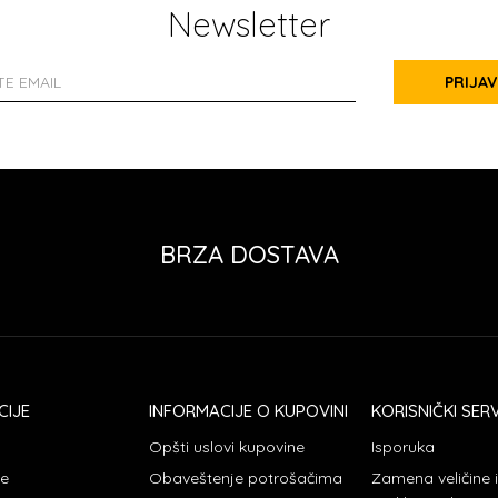
Newsletter
PRIJAV
BRZA DOSTAVA
CIJE
INFORMACIJE O KUPOVINI
KORISNIČKI SERV
Opšti uslovi kupovine
Isporuka
je
Obaveštenje potrošačima
Zamena veličine