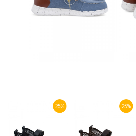
25
%
25
%