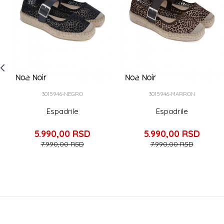
3015946-NEGRO
3015946-MARRON
Espadrile
Espadrile
5.990,00
RSD
5.990,00
RSD
7.990,00
RSD
7.990,00
RSD