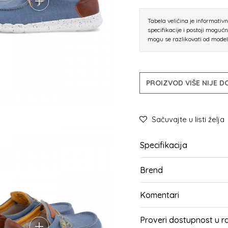
Tabela veličina je informativ
specifikacije i postoji moguć
mogu se razlikovati od mode
PROIZVOD VIŠE NIJE 
Sačuvajte u listi želja
Specifikacija
Brend
Komentari
Proveri dostupnost u 