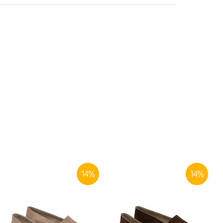
14
%
14
%