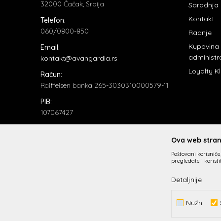
32000 Čačak, Srbija
Saradnja
Kontakt
Telefon:
060/0800-850
Radnje
Kupovina
Email:
administr
kontakt@avangardia.rs
Loyalty K
Račun:
Raiffeisen banka 265-3030310000579-11
PIB:
107067427
Matični broj:
20735902
Ova web strani
Poštovani korisniče,
pregledate i korist
Detaljnije
Nužni
Nastojimo da budemo što precizniji u opisu proizvoda, prik