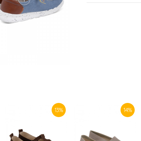
SLIČNI PROIZVODI
13
%
14
%