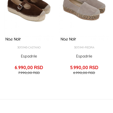
3015943-CASTANO
3015941-PIEDRA
Espadrile
Espadrile
6.990,00
RSD
5.990,00
RSD
7.990,00
RSD
6.990,00
RSD