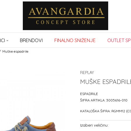
CI
BRENDOVI
FINALNO SNIŽENJE
OUTLET SP
Muške espadrile
REPLAY
MUŠKE ESPADRIL
ESPADRILE
ŠIFRA ARTIKLA:
3005616-010
KATALOŠKA ŠIFRA:
RGMM12 {C
Izaberi veličinu: