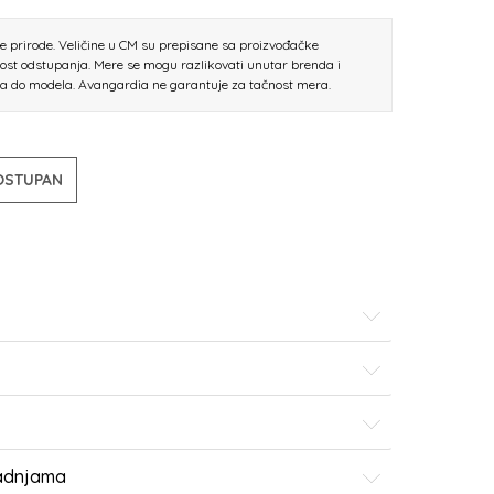
ne prirode. Veličine u CM su prepisane sa proizvođačke
nost odstupanja. Mere se mogu razlikovati unutar brenda i
la do modela. Avangardia ne garantuje za tačnost mera.
DOSTUPAN
radnjama