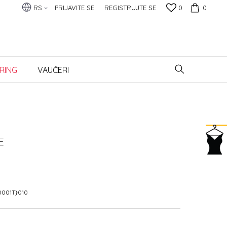
RS
PRIJAVITE SE
REGISTRUJTE SE
0
0
RING
VAUČERI
E
0001T}010