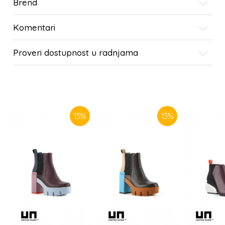
Brend
Komentari
Proveri dostupnost u radnjama
SLIČNI PROIZVODI
13
%
13
%