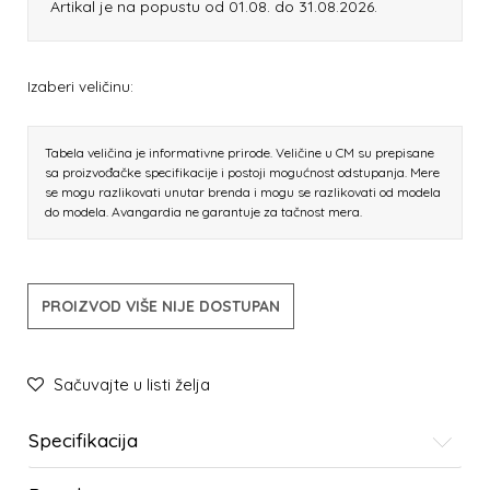
Artikal je na popustu od 01.08. do 31.08.2026.
Izaberi veličinu:
Tabela veličina je informativne prirode. Veličine u CM su prepisane
sa proizvođačke specifikacije i postoji mogućnost odstupanja. Mere
se mogu razlikovati unutar brenda i mogu se razlikovati od modela
do modela. Avangardia ne garantuje za tačnost mera.
PROIZVOD VIŠE NIJE DOSTUPAN
Sačuvajte u listi želja
Specifikacija