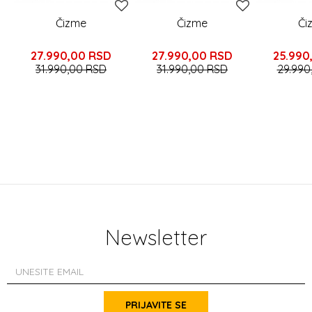
Čizme
Čizme
Či
27.990,00
RSD
27.990,00
RSD
25.990
31.990,00
RSD
31.990,00
RSD
29.990
Newsletter
PRIJAVITE SE