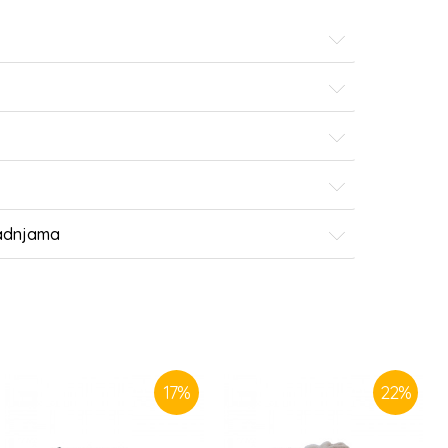
radnjama
17
%
22
%