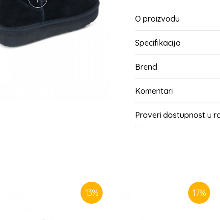
O proizvodu
Specifikacija
Brend
Komentari
Proveri dostupnost u 
SLIČNI PROIZVODI
13
%
17
%