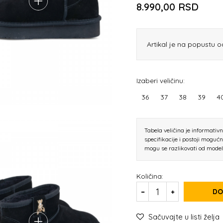
8.990,00
RSD
Artikal je na popustu o
Izaberi veličinu:
36
37
38
39
4
Tabela veličina je informativ
specifikacije i postoji moguć
mogu se razlikovati od mode
Količina:
DO
Sačuvajte u listi želja