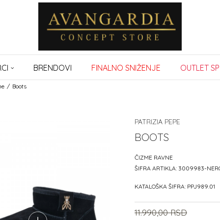
CI
BRENDOVI
FINALNO SNIŽENJE
OUTLET SP
ne
Boots
PATRIZIA PEPE
BOOTS
ČIZME RAVNE
ŠIFRA ARTIKLA:
3009983-NER
KATALOŠKA ŠIFRA:
PPJ989.01
11.990,00
RSD