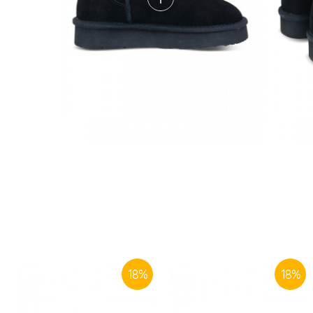
18
%
18
%