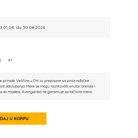
d 01.08. do 30.08.2026.
0
41
ne prirode. Veličine u CM su prepisane sa proizvođačke
nost odstupanja. Mere se mogu razlikovati unutar brenda i
la do modela. Avangardia ne garantuje za tačnost mera.
DAJ U KORPU