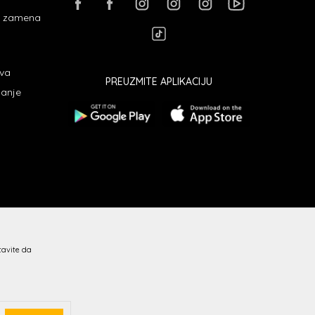
 i zamena
ava
PREUZMITE APLIKACIJU
janje
stavite da