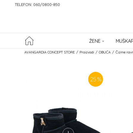
TELEFON: 060/0800-850
ŽENE
MUŠKAR
AVANGARDIA CONCEPT STORE
Proizvodi
OBUĆA
Čizme rav
25
%