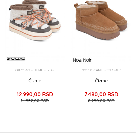
3011711-NYP-HUMUS-BEIGE
3011541-CAMEL-COLORED
Čizme
Čizme
12.990,00
RSD
7.490,00
RSD
14.952,00
RSD
8.990,00
RSD