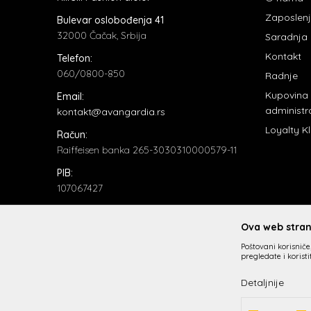
Zaposlen
Bulevar oslobođenja 41
32000 Čačak, Srbija
Saradnja
Kontakt
Telefon:
060/0800-850
Radnje
Kupovina
Email:
administr
kontakt@avangardia.rs
Loyalty K
Račun:
Raiffeisen banka 265-3030310000579-11
PIB:
107067427
Matični broj:
20735902
Ova web strani
Poštovani korisniče,
pregledate i korist
Detaljnije