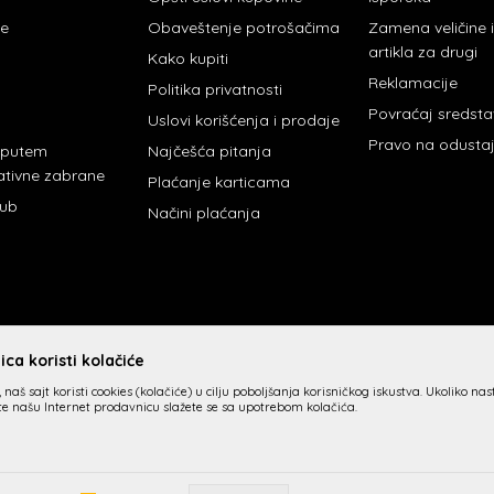
je
Obaveštenje potrošačima
Zamena veličine
artikla za drugi
Kako kupiti
Reklamacije
Politika privatnosti
Povraćaj sredst
Uslovi korišćenja i prodaje
Pravo na odusta
 putem
Najčešća pitanja
ativne zabrane
Plaćanje karticama
lub
Načini plaćanja
ca koristi kolačiće
 naš sajt koristi cookies (kolačiće) u cilju poboljšanja korisničkog iskustva. Ukoliko na
ite našu Internet prodavnicu slažete se sa upotrebom kolačića.