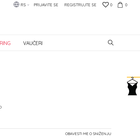
RS
PRIJAVITE SE
REGISTRUJTE SE
0
0
RING
VAUČERI
O
OBAVESTI ME O SNIŽENJU