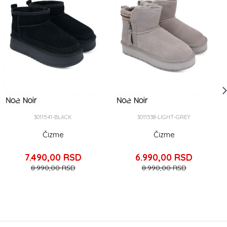
3011541-BLACK
3011538-LIGHT-GREY
Čizme
Čizme
7.490,00
RSD
6.990,00
RSD
8.990,00
RSD
8.990,00
RSD