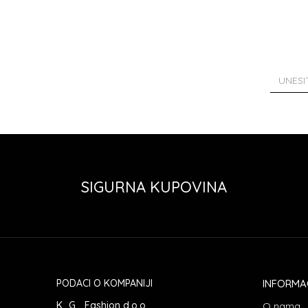
SIGURNA KUPOVINA
PODACI O KOMPANIJI
INFORMA
K...G... Fashion d.o.o.
O nama