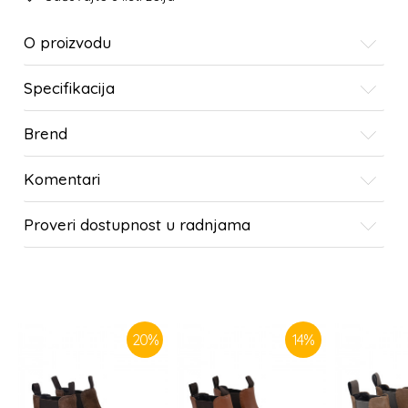
O proizvodu
Specifikacija
Brend
Komentari
Proveri dostupnost u radnjama
SLIČNI PROIZVODI
20
%
14
%