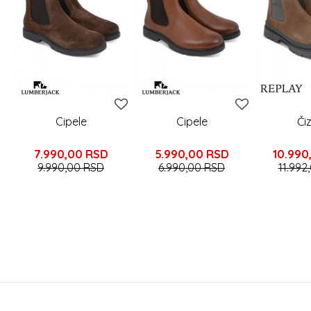
Cipele
Cipele
Či
7.990,00
RSD
5.990,00
RSD
10.990
9.990,00
RSD
6.990,00
RSD
11.992