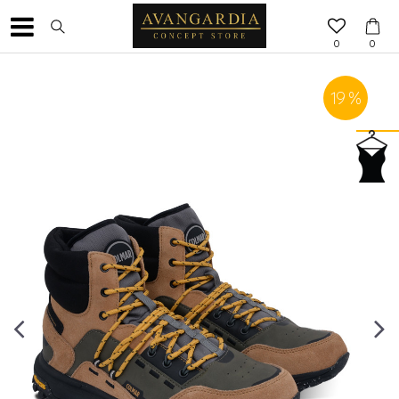
0
0
19
%