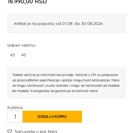
16.990,00
RSD
Artikal je na popustu od 01.08. do 30.08.2026.
Izaberi veličinu:
43
45
Tabela veličina je informativne prirode. Veličine u CM su prepisane
sa proizvođačke specifikacije i postoji mogućnost odstupanja. Mere
se mogu razlikovati unutar brenda i mogu se razlikovati od modela
do modela. Avangardia ne garantuje za tačnost mera.
Količina:
DODAJ U KORPU
Sačuvajte u listi želja