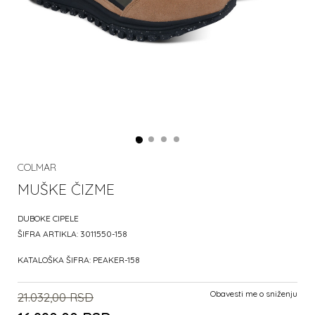
COLMAR
MUŠKE ČIZME
DUBOKE CIPELE
ŠIFRA ARTIKLA:
3011550-158
KATALOŠKA ŠIFRA:
PEAKER-158
Obavesti me o sniženju
21.032,00
RSD