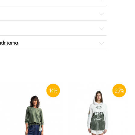
radnjama
14
%
25
%