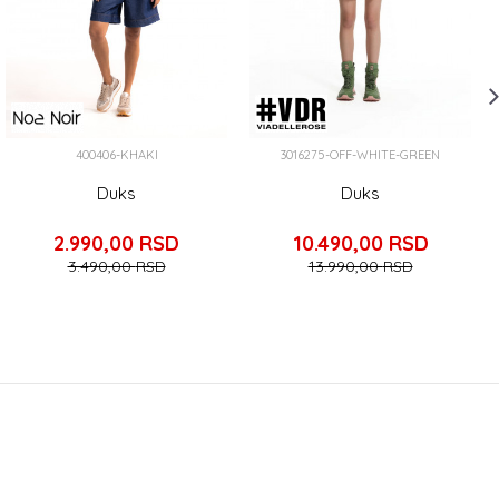
400406-KHAKI
3016275-OFF-WHITE-GREEN
Duks
Duks
2.990,00
RSD
10.490,00
RSD
3.490,00
RSD
13.990,00
RSD