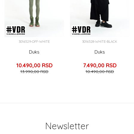
3016529-OFF-WHITE
3016528-WHITE-BLACK
Duks
Duks
10.490,00
RSD
7.490,00
RSD
13.990,00
RSD
10.490,00
RSD
Newsletter