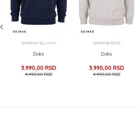
3016389-BY-BLU-NAVY
3016389-BE-BEIGE
Duks
Duks
3.990,00
RSD
3.990,00
RSD
4.490,00
RSD
4.490,00
RSD