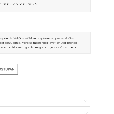
od 01.08. do 31.08.2026.
ne prirode. Veličine u CM su prepisane sa proizvođačke
nost odstupanja. Mere se mogu razlikovati unutar brenda i
la do modela. Avangardia ne garantuje za tačnost mera.
DOSTUPAN