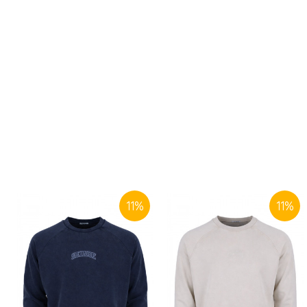
11
%
11
%