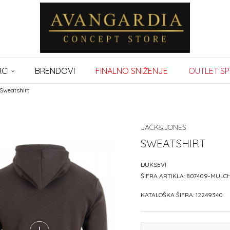
CI
BRENDOVI
FINALNO SNIŽENJE
OUTLET SP
Sweatshirt
JACK&JONES
SWEATSHIRT
DUKSEVI
ŠIFRA ARTIKLA:
807409-MULC
KATALOŠKA ŠIFRA:
12249340