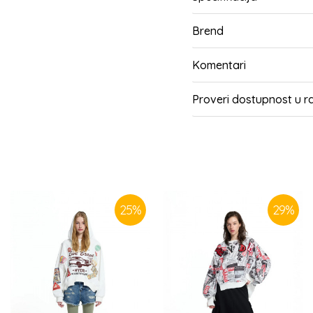
Brend
Komentari
Proveri dostupnost u 
SLIČNI PROIZVODI
25
%
29
%