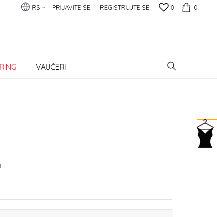
RS
PRIJAVITE SE
REGISTRUJTE SE
0
0
RING
VAUČERI
H