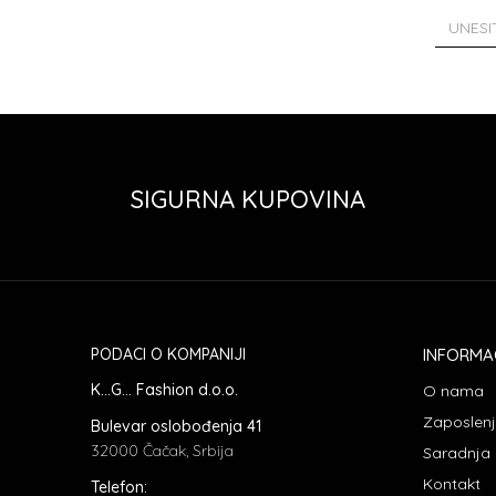
SIGURNA KUPOVINA
PODACI O KOMPANIJI
INFORMA
K...G... Fashion d.o.o.
O nama
Zaposlen
Bulevar oslobođenja 41
32000 Čačak, Srbija
Saradnja
Kontakt
Telefon: