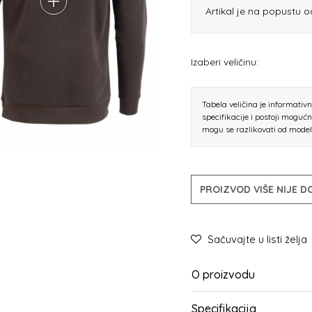
Artikal je na popustu 
Izaberi veličinu:
Tabela veličina je informativ
specifikacije i postoji moguć
mogu se razlikovati od mode
PROIZVOD VIŠE NIJE 
Sačuvajte u listi želja
O proizvodu
Specifikacija