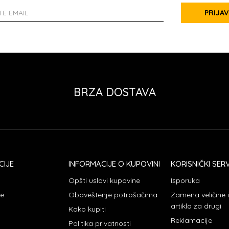
PRIJAV
BRZA DOSTAVA
CIJE
INFORMACIJE O KUPOVINI
KORISNIČKI SERV
Opšti uslovi kupovine
Isporuka
je
Obaveštenje potrošačima
Zamena veličine
artikla za drugi
Kako kupiti
Reklamacije
Politika privatnosti