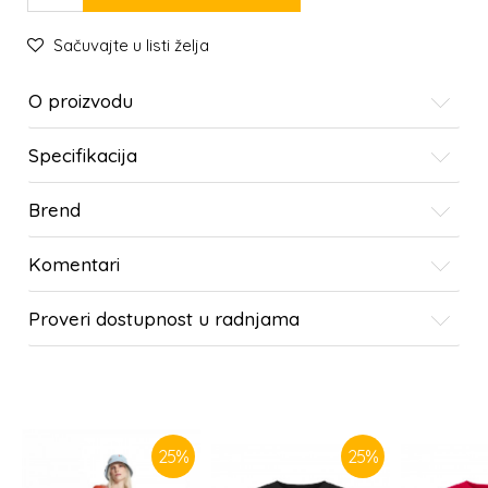
Sačuvajte u listi želja
O proizvodu
Specifikacija
Brend
Komentari
Proveri dostupnost u radnjama
SLIČNI PROIZVODI
25
%
25
%