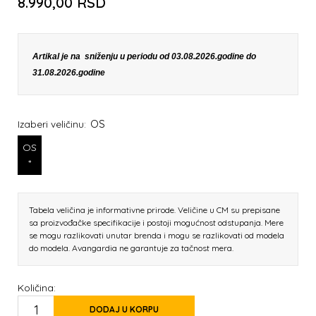
8.990,00
RSD
Artikal je na sniženju u periodu od 03.08.2026.godine do
31.08.2026.godine
OS
Izaberi veličinu:
OS
*
Tabela veličina je informativne prirode. Veličine u CM su prepisane
sa proizvođačke specifikacije i postoji mogućnost odstupanja. Mere
se mogu razlikovati unutar brenda i mogu se razlikovati od modela
do modela. Avangardia ne garantuje za tačnost mera.
Količina:
DODAJ U KORPU