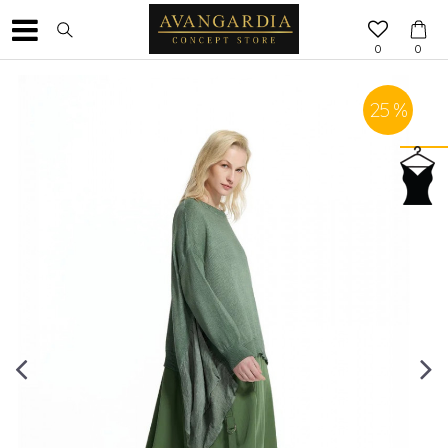
0
0
25
%