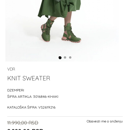
VDR
KNIT SWEATER
DZEMPERI
ŠIFRA ARTIKLA:
3016846-KHAKI
KATALOŠKA ŠIFRA:
VS2619216
Obavesti me o sniženju
11.990,00
RSD