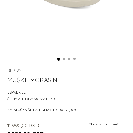
REPLAY
MUŠKE MOKASINE
ESPADRILE
ŠIFRA ARTIKLA:
3016631-040
KATALOŠKA ŠIFRA:
RGMZ8H {C0002L}040
Obavesti me o sniženju
11.990,00
RSD