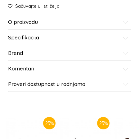
Sačuvajte u listi želja
O proizvodu
Specifikacija
Brend
Komentari
Proveri dostupnost u radnjama
SLIČNI PROIZVODI
25
%
25
%