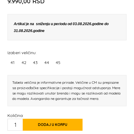
9.990,00
RSD
Artikal je na sniženju u periodu od 03.08.2026.godine do
31.08.2026.godine
Izaberi veličinu:
41
42
43
44
45
Tabela veličina je informativne prirode. Veličine u CM su prepisane
sa proizvođačke specifikacije i postoji mogućnost odstupanja. Mere
se mogu razlikovati unutar brenda i mogu se razlikovati od modela
do modela. Avangardia ne garantuje za tačnost mera.
Količina:
DODAJ U KORPU