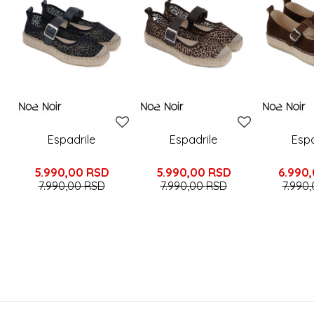
Espadrile
Espadrile
Espa
5.990,00
RSD
5.990,00
RSD
6.990
7.990,00
RSD
7.990,00
RSD
7.990