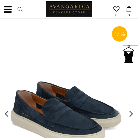
0
0
17
%