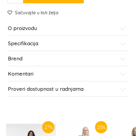
Sačuvajte u listi želja
O proizvodu
Specifikacija
Brend
Komentari
Proveri dostupnost u radnjama
SLIČNI PROIZVODI
27
%
25
%