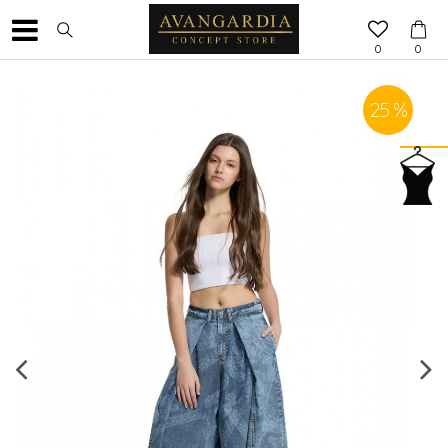
0
0
25
%