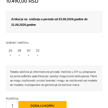
10.490,00
RSD
Artikal je na sniženju u periodu od 03.08.2026.godine do
31.08.2026.godine
Izaberi veličinu:
26
28
30
32
*
*
*
*
Tabela veličina je informativne prirode. Veličine u CM su prepisane
sa proizvođačke specifikacije i postoji mogućnost odstupanja. Mere
se mogu razlikovati unutar brenda i mogu se razlikovati od modela
do modela. Avangardia ne garantuje za tačnost mera.
Količina:
DODAJ U KORPU