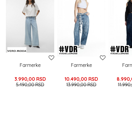
Farmerke
Farmerke
Far
3.990,00
RSD
10.490,00
RSD
8.990
5.490,00
RSD
13.990,00
RSD
11.990