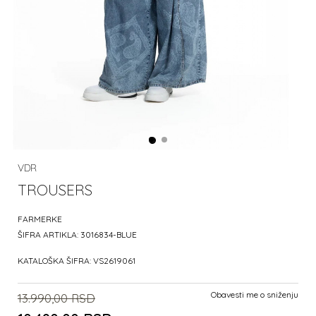
VDR
TROUSERS
FARMERKE
ŠIFRA ARTIKLA:
3016834-BLUE
KATALOŠKA ŠIFRA:
VS2619061
Obavesti me o sniženju
13.990,00
RSD