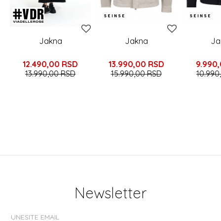
Jakna
Jakna
Ja
12.490,00
RSD
13.990,00
RSD
9.990
13.990,00
RSD
15.990,00
RSD
10.990
Newsletter