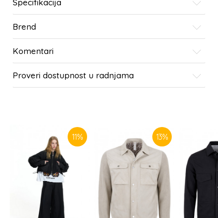
Specifikacija
Brend
Komentari
Proveri dostupnost u radnjama
SLIČNI PROIZVODI
11
%
13
%