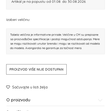
Artikal je na popustu od 01.08. do 30.08.2026.
Izaberi veličinu:
Tabela veličina je informativne prirode. Veličine u CM su prepisane
sa proizvođačke specifikacije i postoji mogućnost odstupanja. Mere
se mogu razlikovati unutar brenda i mogu se razlikovati od modela
do modela. Avangardia ne garantuje za tačnost mera.
PROIZVOD VIŠE NIJE DOSTUPAN
Sačuvajte u listi želja
O proizvodu