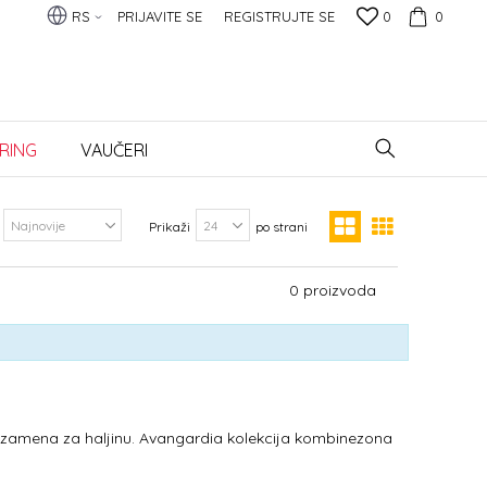
RS
PRIJAVITE SE
REGISTRUJTE SE
0
0
RING
VAUČERI
Prikaži
po strani
0
proizvoda
 zamena za haljinu. Avangardia kolekcija kombinezona