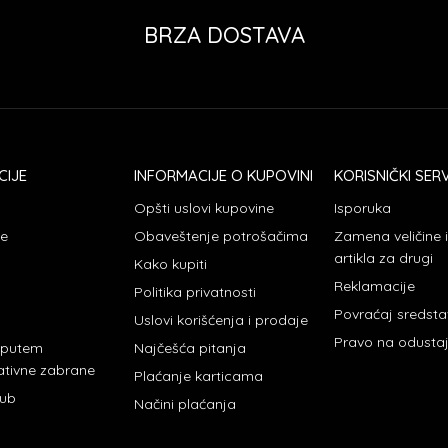
BRZA DOSTAVA
CIJE
INFORMACIJE O KUPOVINI
KORISNIČKI SERV
Opšti uslovi kupovine
Isporuka
je
Obaveštenje potrošačima
Zamena veličine
artikla za drugi
Kako kupiti
Reklamacije
Politika privatnosti
Povraćaj sredst
Uslovi korišćenja i prodaje
Pravo na odusta
 putem
Najčešća pitanja
ativne zabrane
Plaćanje karticama
lub
Načini plaćanja