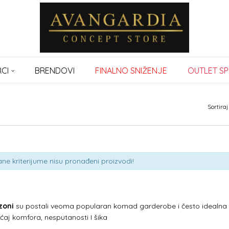
CI
BRENDOVI
FINALNO SNIŽENJE
OUTLET SP
Sortiraj
ne kriterijume nisu pronađeni proizvodi!
zoni
su postali veoma popularan komad garderobe i često idealna
ćaj komfora, nesputanosti I šika