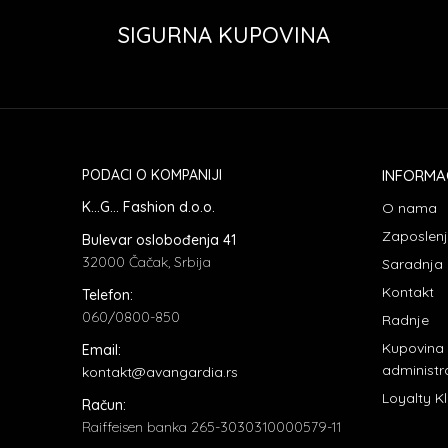
SIGURNA KUPOVINA
PODACI O KOMPANIJI
INFORMA
K...G... Fashion d.o.o.
O nama
Zaposlen
Bulevar oslobođenja 41
32000 Čačak, Srbija
Saradnja
Kontakt
Telefon:
060/0800-850
Radnje
Kupovina
Email:
administr
kontakt@avangardia.rs
Loyalty K
Račun:
Raiffeisen banka 265-3030310000579-11