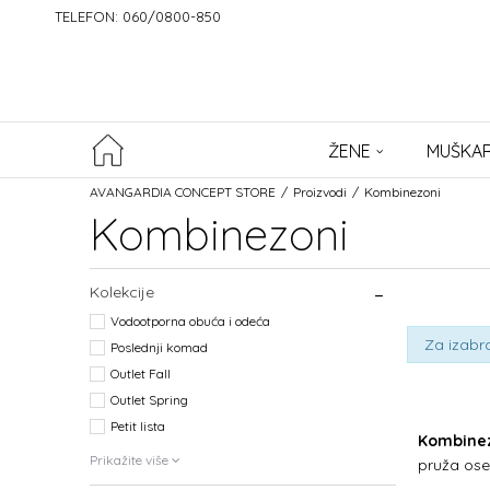
TELEFON: 060/0800-850
ŽENE
MUŠKAR
AVANGARDIA CONCEPT STORE
Proizvodi
Kombinezoni
Kombinezoni
Kolekcije
Vodootporna obuća i odeća
Za izabra
Poslednji komad
Outlet Fall
Outlet Spring
Petit lista
Kombine
Prikažite više
pruža ose