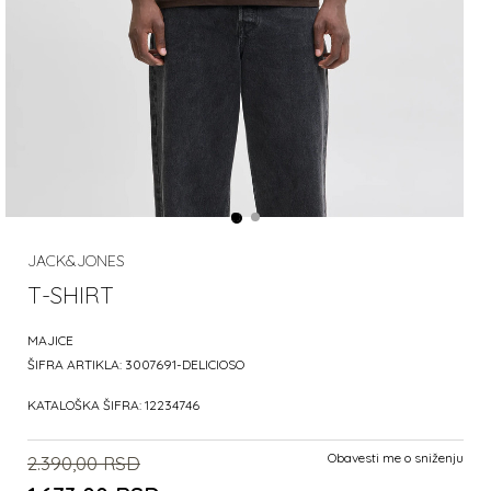
JACK&JONES
T-SHIRT
MAJICE
ŠIFRA ARTIKLA:
3007691-DELICIOSO
KATALOŠKA ŠIFRA:
12234746
Obavesti me o sniženju
2.390,00
RSD