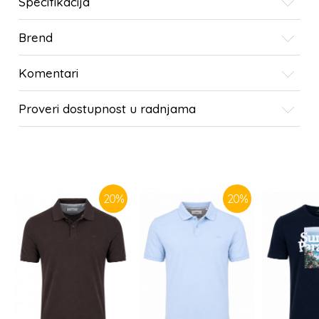
Specifikacija
Brend
Komentari
Proveri dostupnost u radnjama
SLIČNI PROIZVODI
20
%
20
%