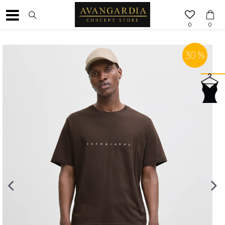
0
0
30
%