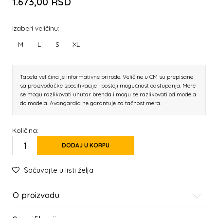
1.673,00
RSD
Izaberi veličinu:
M
L
S
XL
Tabela veličina je informativne prirode. Veličine u CM su prepisane
sa proizvođačke specifikacije i postoji mogućnost odstupanja. Mere
se mogu razlikovati unutar brenda i mogu se razlikovati od modela
do modela. Avangardia ne garantuje za tačnost mera.
Količina:
DODAJ U KORPU
Sačuvajte u listi želja
O proizvodu