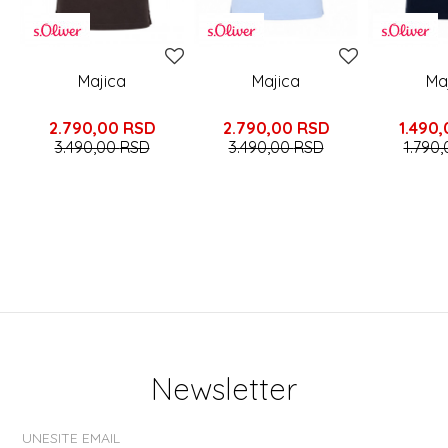
Majica
Majica
Ma
2.790,00
RSD
2.790,00
RSD
1.490,
3.490,00
RSD
3.490,00
RSD
1.790
Newsletter