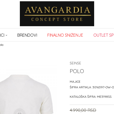
CI
BRENDOVI
FINALNO SNIŽENJE
OUTLET SP
olo
SEINSE
POLO
MAJICE
ŠIFRA ARTIKLA:
3016397-OW-
KATALOŠKA ŠIFRA:
ME3198SS
4.990,00
RSD