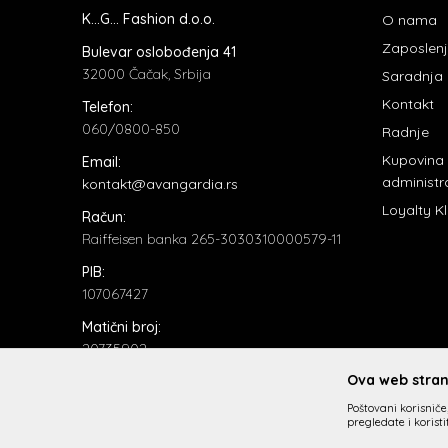
K...G... Fashion d.o.o.
O nama
Zaposlen
Bulevar oslobođenja 41
32000 Čačak, Srbija
Saradnja
Kontakt
Telefon:
060/0800-850
Radnje
Kupovina
Email:
administr
kontakt@avangardia.rs
Loyalty K
Račun:
Raiffeisen banka 265-3030310000579-11
PIB:
107067427
Matični broj:
20735902
Ova web strani
Poštovani korisniče,
pregledate i korist