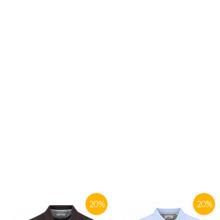
20
%
20
%