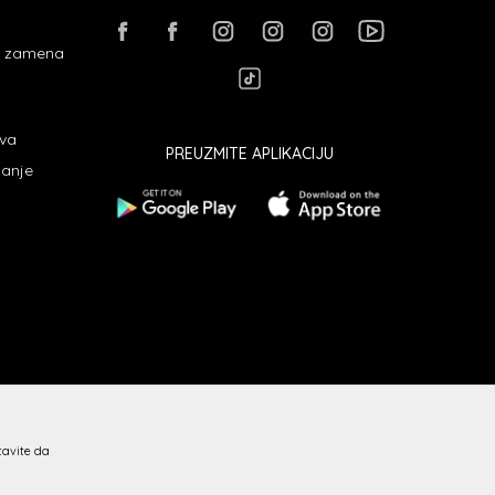
 i zamena
ava
PREUZMITE APLIKACIJU
janje
stavite da