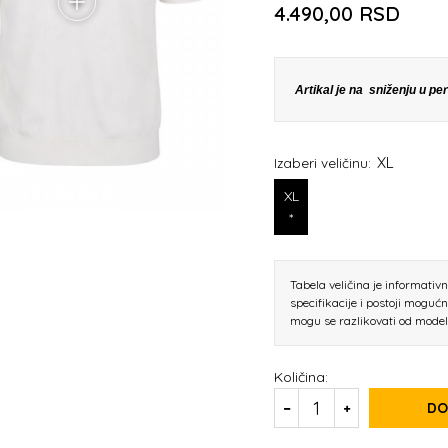
4.490,00
RSD
Artikal je na sniženju u p
XL
Izaberi veličinu:
XL
*
Tabela veličina je informativ
specifikacije i postoji moguć
mogu se razlikovati od mode
Količina:
DO