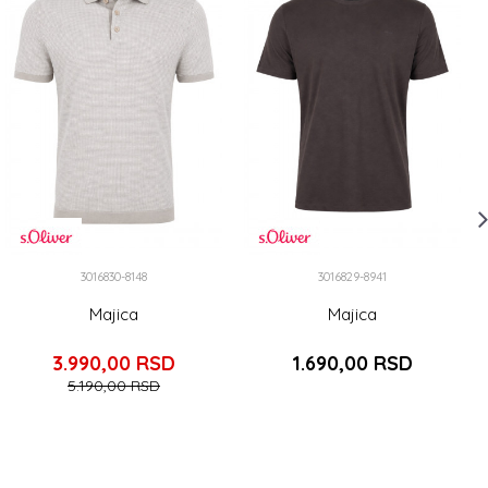
3016830-8148
3016829-8941
Majica
Majica
3.990,00
RSD
1.690,00
RSD
5.190,00
RSD