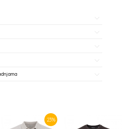
radnjama
23
%