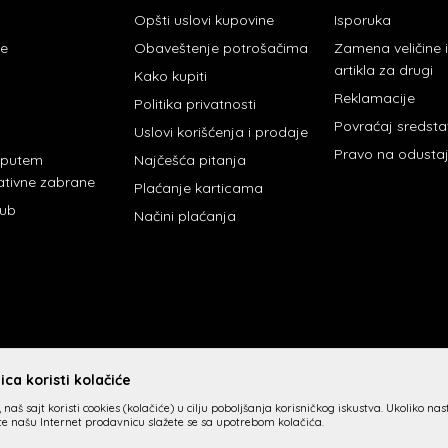
Opšti uslovi kupovine
Isporuka
je
Obaveštenje potrošačima
Zamena veličine
artikla za drugi
Kako kupiti
Reklamacije
Politika privatnosti
Povraćaj sredst
Uslovi korišćenja i prodaje
Pravo na odusta
 putem
Najčešća pitanja
ativne zabrane
Plaćanje karticama
lub
Načini plaćanja
ca koristi kolačiće
 naš sajt koristi cookies (kolačiće) u cilju poboljšanja korisničkog iskustva. Ukoliko na
ite našu Internet prodavnicu slažete se sa upotrebom kolačića.