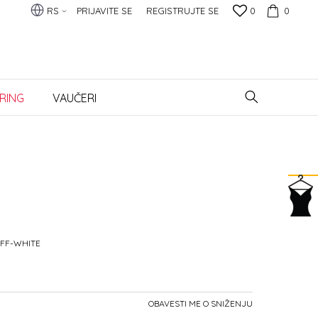
RS
PRIJAVITE SE
REGISTRUJTE SE
0
0
RING
VAUČERI
OFF-WHITE
OBAVESTI ME O SNIŽENJU