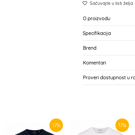
Sačuvajte u listi želja
O proizvodu
Specifikacija
Brend
Komentari
Proveri dostupnost u 
SLIČNI PROIZVODI
17
%
17
%