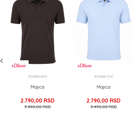
3016868-8941
3016868-5110
Majica
Majica
2.790,00
RSD
2.790,00
RSD
3.490,00
RSD
3.490,00
RSD