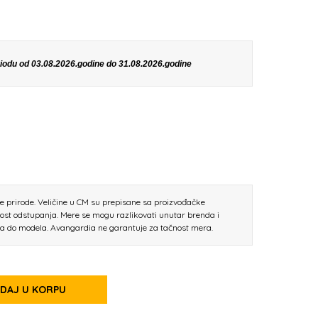
eriodu od 03.08.2026.godine do 31.08.2026.godine
ne prirode. Veličine u CM su prepisane sa proizvođačke
nost odstupanja. Mere se mogu razlikovati unutar brenda i
la do modela. Avangardia ne garantuje za tačnost mera.
DAJ U KORPU