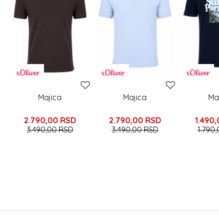
Majica
Majica
Ma
2.790,00
RSD
2.790,00
RSD
1.490,
3.490,00
RSD
3.490,00
RSD
1.790