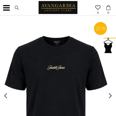
0
0
20
%