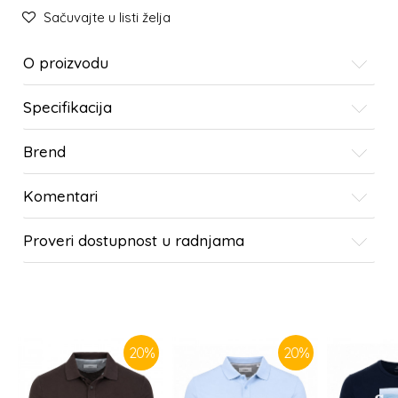
Sačuvajte u listi želja
O proizvodu
Specifikacija
Brend
Komentari
Proveri dostupnost u radnjama
SLIČNI PROIZVODI
20
%
20
%