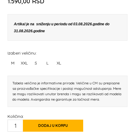
1.590,00
RSD
Artikal je na sniženju u periodu od 03.08.2026.godine do
31.08.2026.godine
Izaberi veličinu:
M
XXL
S
L
XL
Tabela veličina je informativne prirode. Veličine u CM su prepisane
sa proizvođačke specifikacije i postoji mogućnost odstupanja. Mere
se mogu razlikovati unutar brenda i mogu se razlikovati od modela
do modela. Avangardia ne garantuje za tačnost mera.
Količina:
DODAJ U KORPU