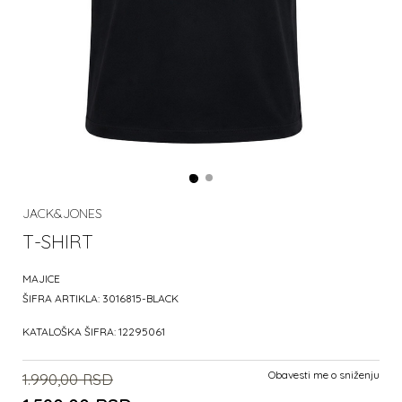
JACK&JONES
T-SHIRT
MAJICE
ŠIFRA ARTIKLA:
3016815-BLACK
KATALOŠKA ŠIFRA:
12295061
Obavesti me o sniženju
1.990,00
RSD