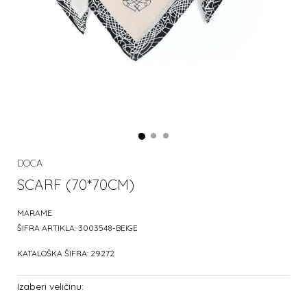
DOCA
SCARF (70*70CM)
MARAME
ŠIFRA ARTIKLA:
3003548-BEIGE
KATALOŠKA ŠIFRA:
29272
Izaberi veličinu: