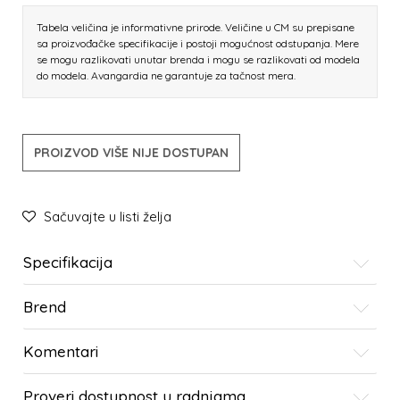
Tabela veličina je informativne prirode. Veličine u CM su prepisane
sa proizvođačke specifikacije i postoji mogućnost odstupanja. Mere
se mogu razlikovati unutar brenda i mogu se razlikovati od modela
do modela. Avangardia ne garantuje za tačnost mera.
PROIZVOD VIŠE NIJE DOSTUPAN
Sačuvajte u listi želja
Specifikacija
Brend
Komentari
Proveri dostupnost u radnjama