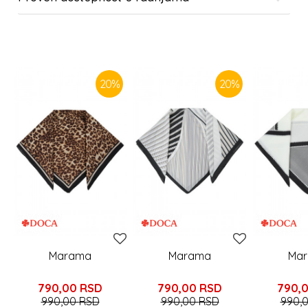
SLIČNI PROIZVODI
20
%
20
%
Marama
Marama
Ma
790,00
RSD
790,00
RSD
790,
990,00
RSD
990,00
RSD
990,