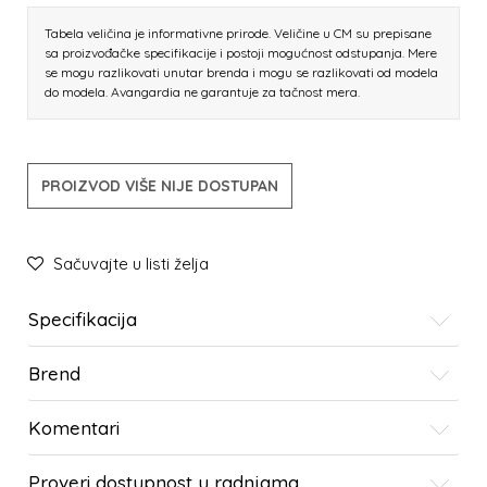
Tabela veličina je informativne prirode. Veličine u CM su prepisane
sa proizvođačke specifikacije i postoji mogućnost odstupanja. Mere
se mogu razlikovati unutar brenda i mogu se razlikovati od modela
do modela. Avangardia ne garantuje za tačnost mera.
PROIZVOD VIŠE NIJE DOSTUPAN
Sačuvajte u listi želja
Specifikacija
Brend
Komentari
Proveri dostupnost u radnjama