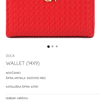
DOCA
WALLET (14X9)
NOVČANICI
ŠIFRA ARTIKLA:
3003700-RED
KATALOŠKA ŠIFRA:
67331
Izaberi veličinu: