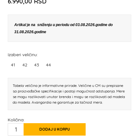
6.990,00
RSD
Artikal je na sniženju u periodu od 03.08.2026.godine do
31.08.2026.godine
Izaberi veličinu:
41
42
43
44
Tabela veličina je informativne prirode. Veličine u CM su prepisane
sa proizvođačke specifikacije i postoji mogućnost odstupanja. Mere
se mogu razlikovati unutar brenda i mogu se razlikovati od modela
do modela. Avangardia ne garantuje za tačnost mera.
Količina:
DODAJ U KORPU