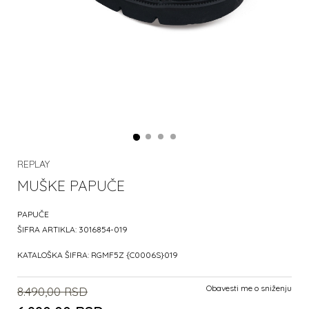
REPLAY
MUŠKE PAPUČE
PAPUČE
ŠIFRA ARTIKLA:
3016854-019
KATALOŠKA ŠIFRA:
RGMF5Z {C0006S}019
Obavesti me o sniženju
8.490,00
RSD