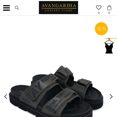
0
0
18
%