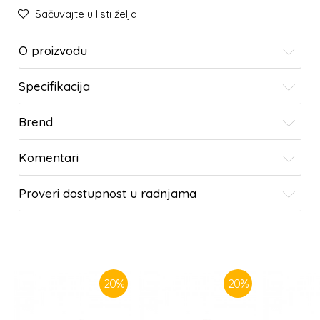
Sačuvajte u listi želja
O proizvodu
Specifikacija
Brend
Komentari
Proveri dostupnost u radnjama
SLIČNI PROIZVODI
20
%
20
%