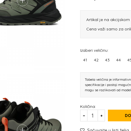
Artikal je na akcijsko
Cena važi samo za onl
Izaberi veličinu:
41
42
43
44
4
Tabela veličina je informativ
specifikacije i postoji moguć
mogu se razlikovati od mode
Količina:
DO
Sačuvajte u listi želja