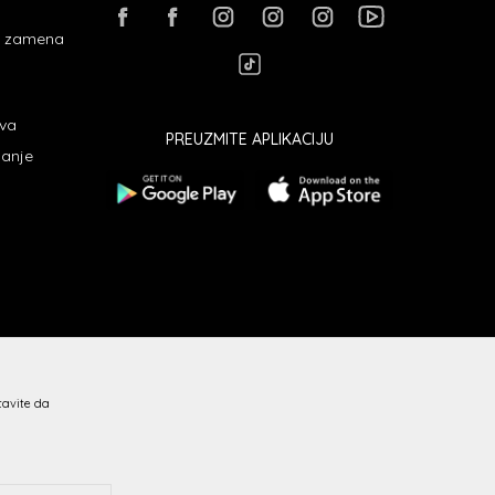
 i zamena
ava
PREUZMITE APLIKACIJU
janje
stavite da