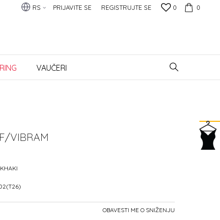
RS
PRIJAVITE SE
REGISTRUJTE SE
0
0
RING
VAUČERI
F/VIBRAM
-KHAKI
02(T26)
OBAVESTI ME O SNIŽENJU