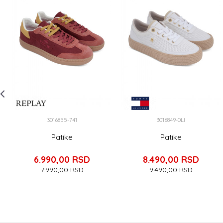
3016855-741
3016849-0LI
Patike
Patike
6.990,00
RSD
8.490,00
RSD
7.990,00
RSD
9.490,00
RSD