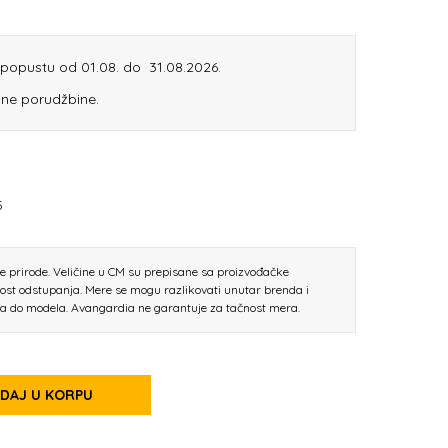
m popustu od 01.08. do 31.08.2026.
ine porudžbine.
5
ne prirode. Veličine u CM su prepisane sa proizvođačke
nost odstupanja. Mere se mogu razlikovati unutar brenda i
la do modela. Avangardia ne garantuje za tačnost mera.
DAJ U KORPU