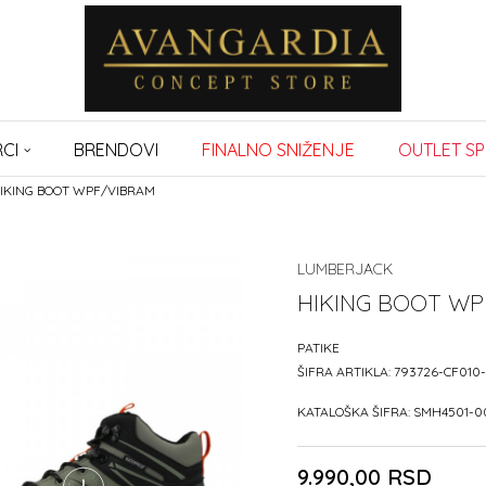
CI
BRENDOVI
FINALNO SNIŽENJE
OUTLET SP
IKING BOOT WPF/VIBRAM
LUMBERJACK
HIKING BOOT WP
PATIKE
ŠIFRA ARTIKLA:
793726-CF010
KATALOŠKA ŠIFRA:
SMH4501-0
9.990,00
RSD