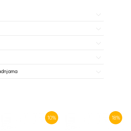
radnjama
10
%
18
%