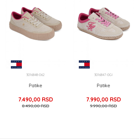
3016848-062
3016847-0GI
Patike
Patike
7.490,00
RSD
7.990,00
RSD
8.490,00
RSD
9.990,00
RSD