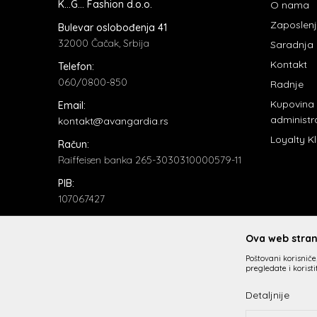
K...G... Fashion d.o.o.
O nama
Zaposlen
Bulevar oslobođenja 41
32000 Čačak, Srbija
Saradnja
Kontakt
Telefon:
060/0800-850
Radnje
Kupovina
Email:
administr
kontakt@avangardia.rs
Loyalty K
Račun:
Raiffeisen banka 265-3030310000579-11
PIB:
107067427
Matični broj:
20735902
Ova web strani
Poštovani korisniče,
pregledate i korist
Detaljnije