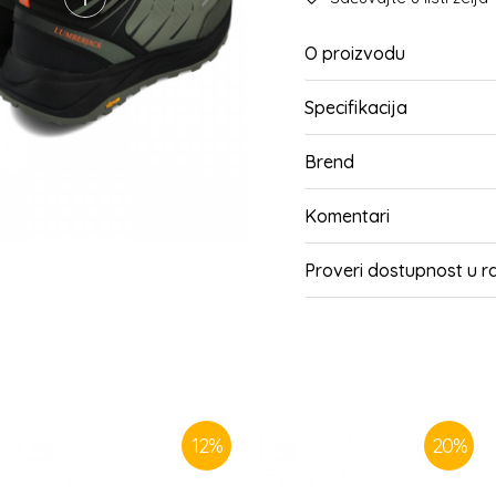
O proizvodu
Specifikacija
Brend
Komentari
Proveri dostupnost u 
SLIČNI PROIZVODI
12
%
20
%