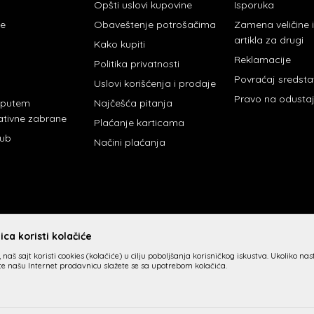
Opšti uslovi kupovine
Isporuka
je
Obaveštenje potrošačima
Zamena veličine
artikla za drugi
Kako kupiti
Reklamacije
Politika privatnosti
Povraćaj sredst
Uslovi korišćenja i prodaje
Pravo na odusta
 putem
Najčešća pitanja
ativne zabrane
Plaćanje karticama
lub
Načini plaćanja
ca koristi kolačiće
 naš sajt koristi cookies (kolačiće) u cilju poboljšanja korisničkog iskustva. Ukoliko na
ite našu Internet prodavnicu slažete se sa upotrebom kolačića.