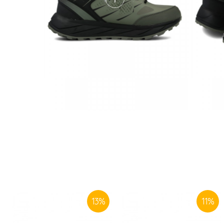
13
%
11
%