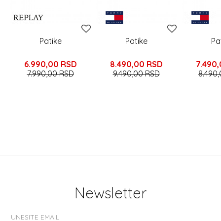
Patike
Patike
Pa
6.990,00
RSD
8.490,00
RSD
7.490
7.990,00
RSD
9.490,00
RSD
8.490
Newsletter