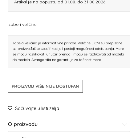
Artikal je na popustu od 01.08. do 31.08.2026.
Izaberi veličinu:
Tabela veličina je informativne prirode. Veličine u CM su prepisane
sa proizvođačke specifikacije i postoji mogućnost odstupanja. Mere
se mogu razlikovati unutar brenda i mogu se razlikovati od modela
do modela. Avangardia ne garantuje za tačnost mera.
PROIZVOD VIŠE NIJE DOSTUPAN
Sačuvajte u listi želja
O proizvodu