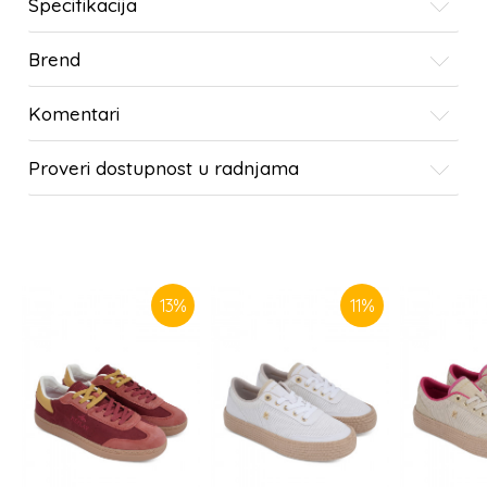
Specifikacija
Brend
Komentari
Proveri dostupnost u radnjama
SLIČNI PROIZVODI
13
%
11
%