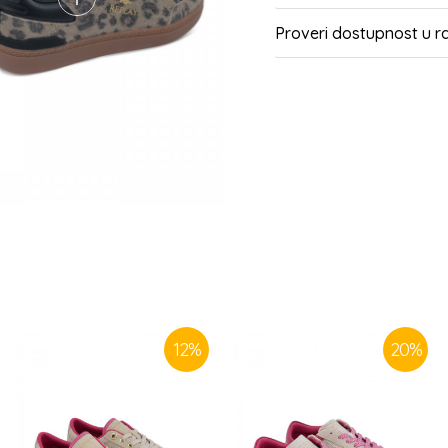
Proveri dostupnost u 
SLIČNI PROIZVODI
12
%
20
%