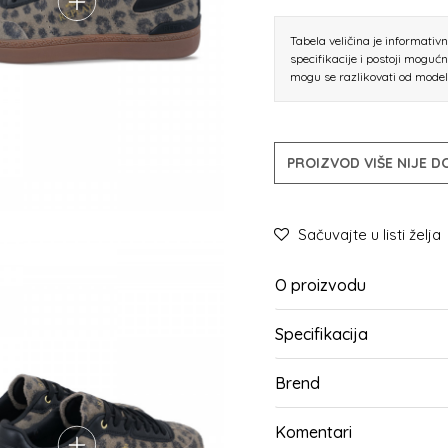
Tabela veličina je informativ
specifikacije i postoji moguć
mogu se razlikovati od mode
PROIZVOD VIŠE NIJE 
Sačuvajte u listi želja
O proizvodu
Specifikacija
Brend
Komentari