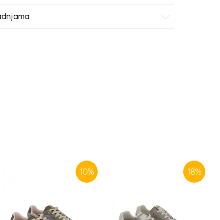
radnjama
10
%
18
%