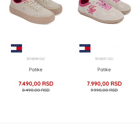
3016848-062
3016847-0GI
Patike
Patike
7.490,00
RSD
7.990,00
RSD
8.490,00
RSD
9.990,00
RSD