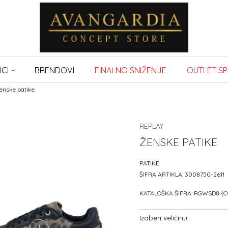
CI
BRENDOVI
FINALNO SNIŽENJE
OUTLET SP
enske patike
REPLAY
ŽENSKE PATIKE
PATIKE
ŠIFRA ARTIKLA:
3008750-2611
KATALOŠKA ŠIFRA:
RGWSD8 {C
Izaberi veličinu: