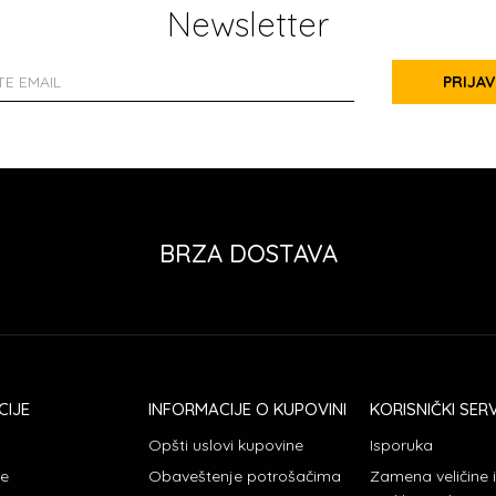
Newsletter
PRIJAV
BRZA DOSTAVA
CIJE
INFORMACIJE O KUPOVINI
KORISNIČKI SERV
Opšti uslovi kupovine
Isporuka
je
Obaveštenje potrošačima
Zamena veličine