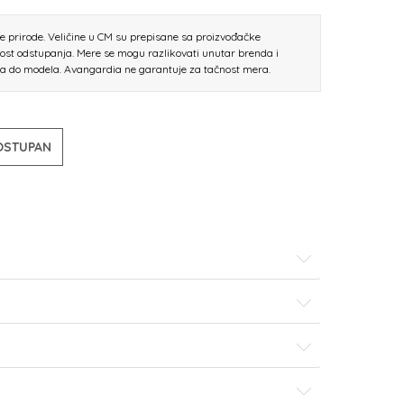
ne prirode. Veličine u CM su prepisane sa proizvođačke
nost odstupanja. Mere se mogu razlikovati unutar brenda i
la do modela. Avangardia ne garantuje za tačnost mera.
DOSTUPAN