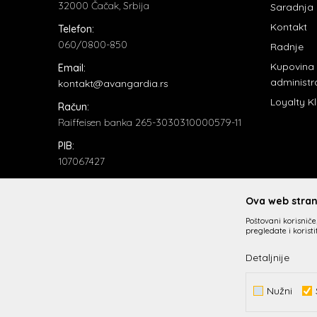
32000 Čačak, Srbija
Saradnja
Kontakt
Telefon:
060/0800-850
Radnje
Kupovina
Email:
administr
kontakt@avangardia.rs
Loyalty K
Račun:
Raiffeisen banka 265-3030310000579-11
PIB:
107067427
Matični broj:
20735902
Ova web strani
Poštovani korisniče,
pregledate i korist
Detaljnije
Nužni
Nastojimo da budemo što precizniji u opisu proizvoda, prik