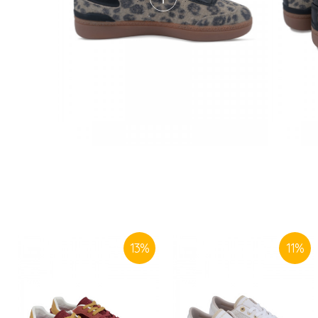
13
%
11
%