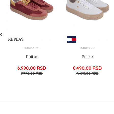
3016855-741
3016849-0LI
Patike
Patike
6.990,00
RSD
8.490,00
RSD
7.990,00
RSD
9.490,00
RSD