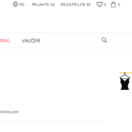
RS
PRIJAVITE SE
REGISTRUJTE SE
0
0
RING
VAUČERI
0009L}2611