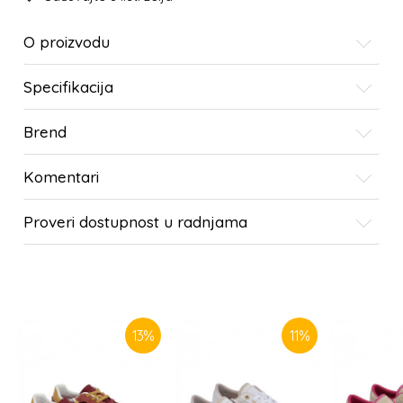
O proizvodu
Specifikacija
Brend
Komentari
Proveri dostupnost u radnjama
SLIČNI PROIZVODI
13
%
11
%