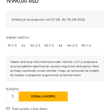
19.990,00
RSD
Artikal je na popustu od 01.08. do 30.08.2026.
Izaberi veličinu:
41-1-3
42
42-2-3
43-1-3
44
44-2-3
45-1-3
Tabela veličina je informativne prirode. Veličine u CM su prepisane
sa proizvođačke specifikacije i postoji mogućnost odstupanja. Mere
se mogu razlikovati unutar brenda i mogu se razlikovati od modela
do modela. Avangardia ne garantuje za tačnost mera.
Količina:
DODAJ U KORPU
Sačuvajte u listi želja