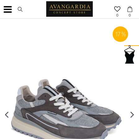
0
0
17
%