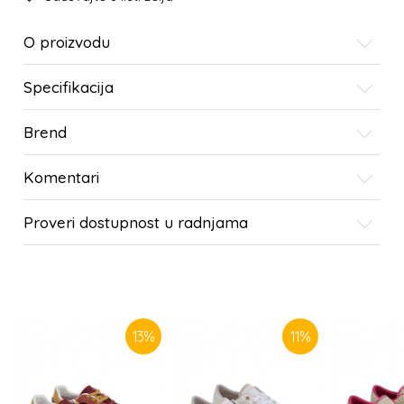
O proizvodu
Specifikacija
Brend
Komentari
Proveri dostupnost u radnjama
SLIČNI PROIZVODI
13
%
11
%