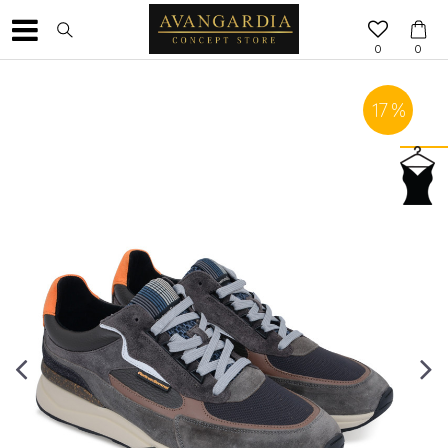
0
0
17
%