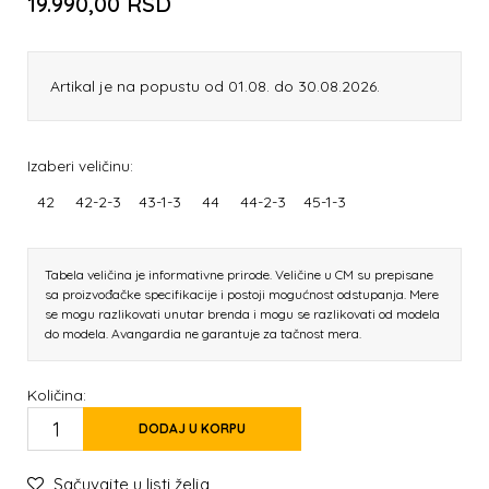
19.990,00
RSD
Artikal je na popustu od 01.08. do 30.08.2026.
Izaberi veličinu:
42
42-2-3
43-1-3
44
44-2-3
45-1-3
Tabela veličina je informativne prirode. Veličine u CM su prepisane
sa proizvođačke specifikacije i postoji mogućnost odstupanja. Mere
se mogu razlikovati unutar brenda i mogu se razlikovati od modela
do modela. Avangardia ne garantuje za tačnost mera.
Količina:
DODAJ U KORPU
Sačuvajte u listi želja