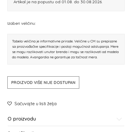
Artikal je na popustu od 01.08. do 30.08.2026.
Izaberi veličinu:
Tabela veličina je informativne prirode. Veličine u CM su prepisane
sa proizvođačke specifikacije i postoji mogućnost odstupanja. Mere
se mogu razlikovati unutar brenda i mogu se razlikovati od modela
do modela. Avangardia ne garantuje za tačnost mera.
PROIZVOD VIŠE NIJE DOSTUPAN
Sačuvajte u listi želja
O proizvodu