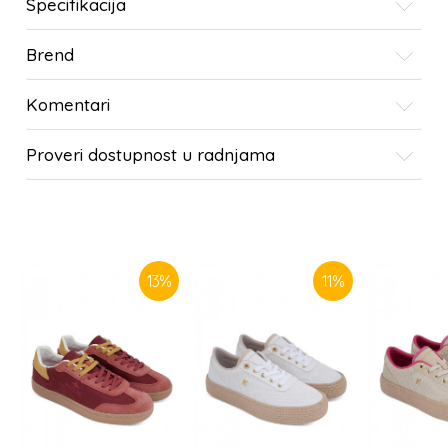
Specifikacija
Brend
Komentari
Proveri dostupnost u radnjama
SLIČNI PROIZVODI
13
%
11
%