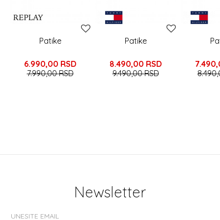
Patike
Patike
Pa
6.990,00
RSD
8.490,00
RSD
7.490
7.990,00
RSD
9.490,00
RSD
8.490
Newsletter