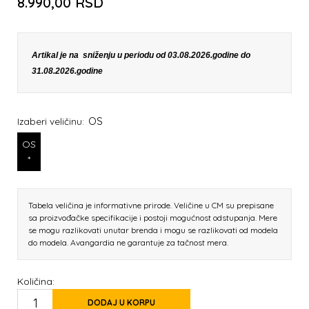
8.990,00
RSD
Artikal je na sniženju u periodu od 03.08.2026.godine do
31.08.2026.godine
OS
Izaberi veličinu:
OS
*
Tabela veličina je informativne prirode. Veličine u CM su prepisane
sa proizvođačke specifikacije i postoji mogućnost odstupanja. Mere
se mogu razlikovati unutar brenda i mogu se razlikovati od modela
do modela. Avangardia ne garantuje za tačnost mera.
Količina:
DODAJ U KORPU