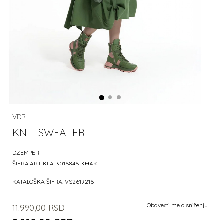
VDR
KNIT SWEATER
DZEMPERI
ŠIFRA ARTIKLA:
3016846-KHAKI
KATALOŠKA ŠIFRA:
VS2619216
Obavesti me o sniženju
11.990,00
RSD