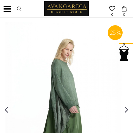
0
0
25
%