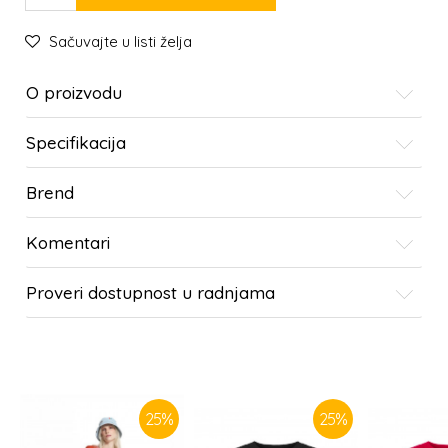
Sačuvajte u listi želja
O proizvodu
Specifikacija
Brend
Komentari
Proveri dostupnost u radnjama
SLIČNI PROIZVODI
25
%
25
%