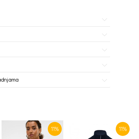
radnjama
11
%
11
%