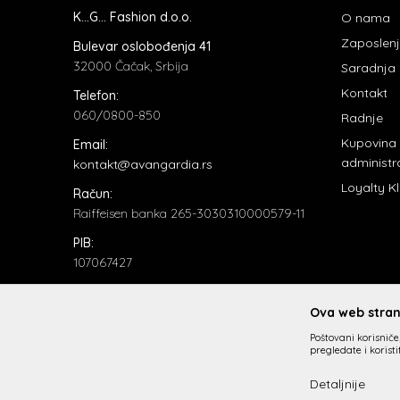
K...G... Fashion d.o.o.
O nama
Zaposlen
Bulevar oslobođenja 41
32000 Čačak, Srbija
Saradnja
Kontakt
Telefon:
060/0800-850
Radnje
Kupovina
Email:
administr
kontakt@avangardia.rs
Loyalty K
Račun:
Raiffeisen banka 265-3030310000579-11
PIB:
107067427
Matični broj:
20735902
Ova web strani
Poštovani korisniče,
pregledate i korist
Detaljnije