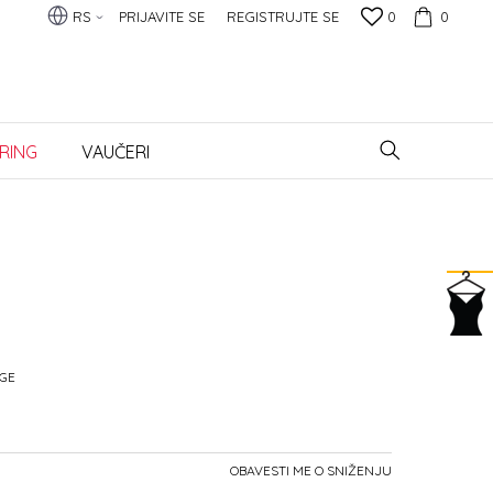
RS
PRIJAVITE SE
REGISTRUJTE SE
0
0
RING
VAUČERI
GE
OBAVESTI ME O SNIŽENJU