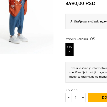
8.990,00
RSD
Artikal je na sniženju u p
OS
Izaberi veličinu:
OS
*
Tabela veličina je informativ
specifikacije i postoji moguć
mogu se razlikovati od mode
Količina:
DO