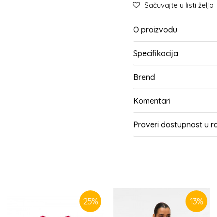
Sačuvajte u listi želja
O proizvodu
Specifikacija
Brend
Komentari
Proveri dostupnost u 
SLIČNI PROIZVODI
25
%
13
%