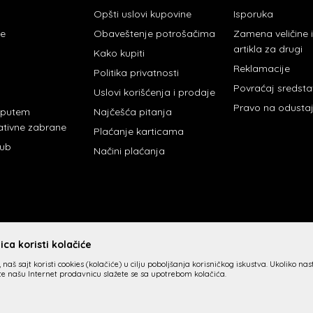
Opšti uslovi kupovine
Isporuka
je
Obaveštenje potrošačima
Zamena veličine
artikla za drugi
Kako kupiti
Reklamacije
Politika privatnosti
Povraćaj sredst
Uslovi korišćenja i prodaje
Pravo na odusta
 putem
Najčešća pitanja
ativne zabrane
Plaćanje karticama
lub
Načini plaćanja
ca koristi kolačiće
 naš sajt koristi cookies (kolačiće) u cilju poboljšanja korisničkog iskustva. Ukoliko na
ite našu Internet prodavnicu slažete se sa upotrebom kolačića.