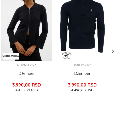
3015582-BLACK
3011659-0499
Džemper
Džemper
3.990,00
RSD
3.990,00
RSD
4.490,00
RSD
4.490,00
RSD