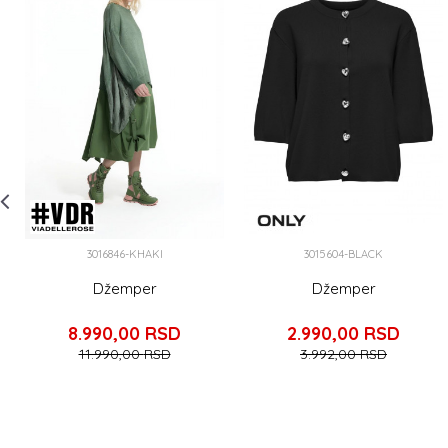
3016846-KHAKI
3015604-BLACK
Džemper
Džemper
8.990,00
RSD
2.990,00
RSD
11.990,00
RSD
3.992,00
RSD