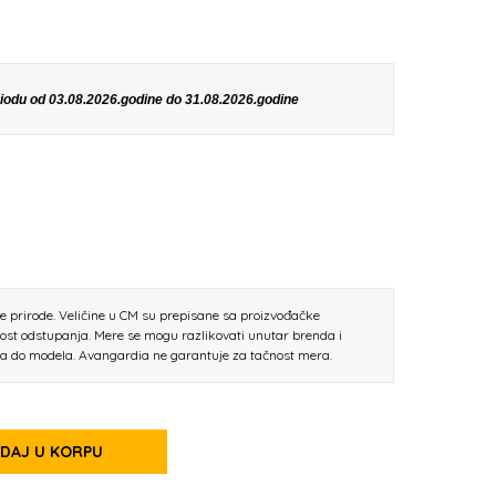
eriodu od 03.08.2026.godine do 31.08.2026.godine
ne prirode. Veličine u CM su prepisane sa proizvođačke
nost odstupanja. Mere se mogu razlikovati unutar brenda i
la do modela. Avangardia ne garantuje za tačnost mera.
DAJ U KORPU