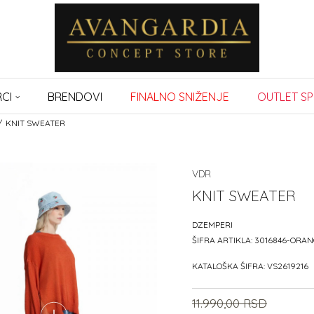
CI
BRENDOVI
FINALNO SNIŽENJE
OUTLET SP
KNIT SWEATER
VDR
KNIT SWEATER
DZEMPERI
ŠIFRA ARTIKLA:
3016846-ORAN
KATALOŠKA ŠIFRA:
VS2619216
11.990,00
RSD