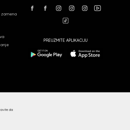
 i zamena
ava
PREUZMITE APLIKACIJU
janje
stavite da