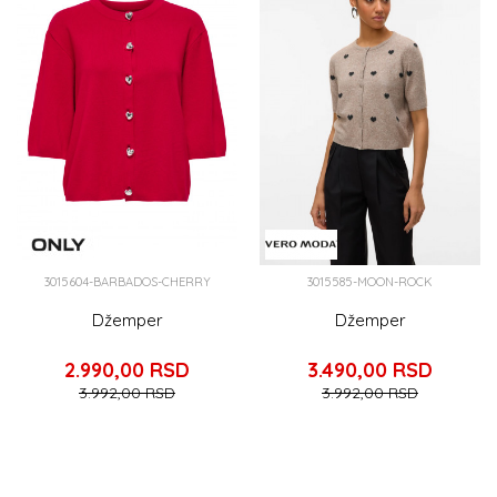
3015604-BARBADOS-CHERRY
3015585-MOON-ROCK
Džemper
Džemper
2.990,00
RSD
3.490,00
RSD
3.992,00
RSD
3.992,00
RSD