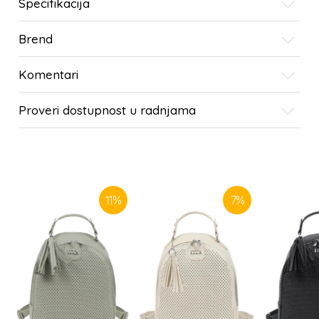
Specifikacija
Brend
Komentari
Proveri dostupnost u radnjama
SLIČNI PROIZVODI
11
%
7
%