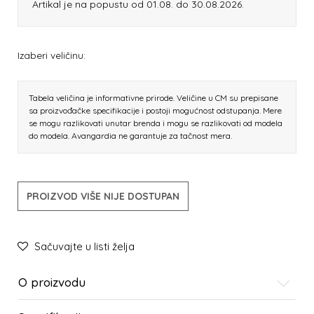
Artikal je na popustu od 01.08. do 30.08.2026.
Izaberi veličinu:
Tabela veličina je informativne prirode. Veličine u CM su prepisane
sa proizvođačke specifikacije i postoji mogućnost odstupanja. Mere
se mogu razlikovati unutar brenda i mogu se razlikovati od modela
do modela. Avangardia ne garantuje za tačnost mera.
PROIZVOD VIŠE NIJE DOSTUPAN
Sačuvajte u listi želja
O proizvodu