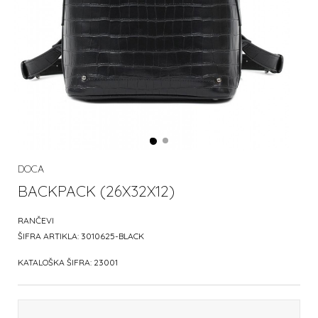
DOCA
BACKPACK (26X32X12)
RANČEVI
ŠIFRA ARTIKLA:
3010625-BLACK
KATALOŠKA ŠIFRA:
23001