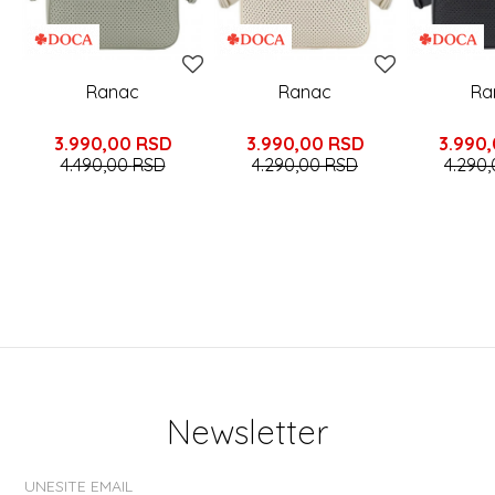
Ranac
Ranac
Ra
3.990,00
RSD
3.990,00
RSD
3.990
4.490,00
RSD
4.290,00
RSD
4.290
Newsletter